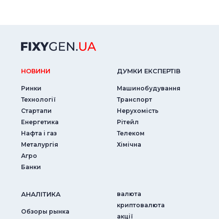
НОВИНИ
ДУМКИ ЕКСПЕРТIВ
Ринки
Машинобудування
Технології
Транспорт
Стартапи
Нерухомість
Енергетика
Рітейл
Нафта і газ
Телеком
Металургія
Хімічна
Агро
Банки
АНАЛIТИКА
валюта
криптовалюта
Обзоры рынка
акції