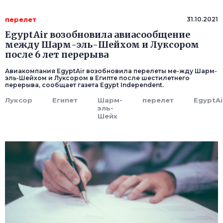
перелет
31.10.2021
EgyptAir возобновила авиасообщение
между Шарм-эль-Шейхом и Луксором
после 6 лет перерыва
Авиакомпания EgyptAir возобновила перелеты ме-жду Шарм-
эль-Шейхом и Луксором в Египте после шестилетнего
перерыва, сообщает газета Еgypt Independent.
Луксор
Египет
Шарм-
перелет
EgyptAi
эль-
Шейх