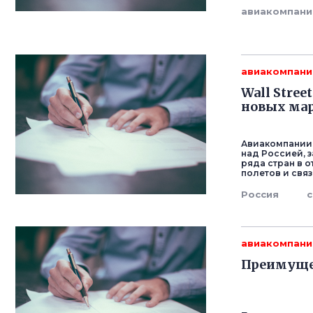
авиакомпани
авиакомпани
Wall Stree
новых мар
Авиакомпании 
над Россией, 
ряда стран в 
полетов и связ
Россия
авиакомпани
Преимуще