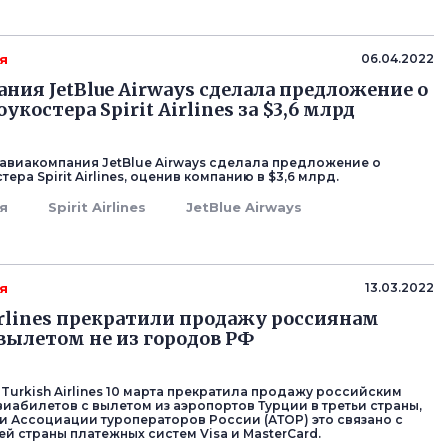
я
06.04.2022
ния JetBlue Airways сделала предложение о
укостера Spirit Airlines за $3,6 млрд
авиакомпания JetBlue Airways сделала предложение о
тера Spirit Airlines, оценив компанию в $3,6 млрд.
я
Spirit Airlines
JetBlue Airways
я
13.03.2022
irlines прекратили продажу россиянам
 вылетом не из городов РФ
Turkish Airlines 10 марта прекратила продажу российским
иабилетов с вылетом из аэропортов Турции в третьи страны,
 Ассоциации туроператоров России (АТОР) это связано с
й страны платежных систем Visa и MasterCard.