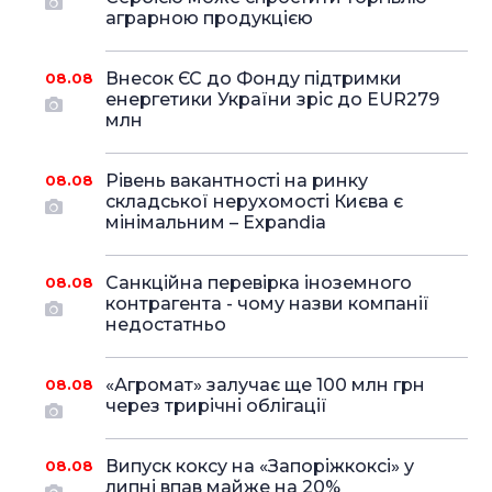
аграрною продукцією
Внесок ЄС до Фонду підтримки
08.08
енергетики України зріс до EUR279
млн
Рівень вакантності на ринку
08.08
складської нерухомості Києва є
мінімальним – Expandia
Санкційна перевірка іноземного
08.08
контрагента - чому назви компанії
недостатньо
«Агромат» залучає ще 100 млн грн
08.08
через трирічні облігації
Випуск коксу на «Запоріжкоксі» у
08.08
липні впав майже на 20%