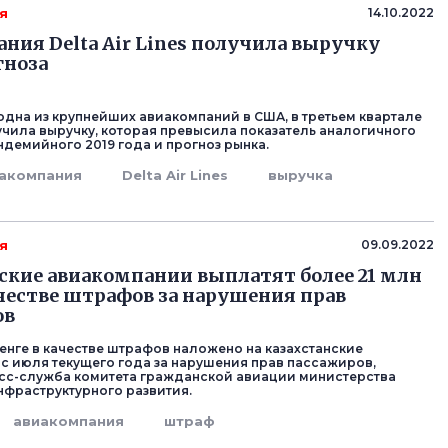
я
14.10.2022
ния Delta Air Lines получила выручку
гноза
s, одна из крупнейших авиакомпаний в США, в третьем квартале
учила выручку, которая превысила показатель аналогичного
демийного 2019 года и прогноз рынка.
акомпания
Delta Air Lines
выручка
я
09.09.2022
ские авиакомпании выплатят более 21 млн
ачестве штрафов за нарушения прав
ов
тенге в качестве штрафов наложено на казахстанские
с июля текущего года за нарушения прав пассажиров,
сс-служба комитета гражданской авиации министерства
нфраструктурного развития.
авиакомпания
штраф