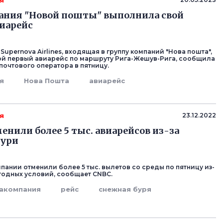
я
ания "Новой пошты" выполнила свой
иарейс
upernova Airlines, входящая в группу компаний "Нова пошта",
й первый авиарейс по маршруту Рига-Жешув-Рига, сообщила
почтового оператора в пятницу.
я
Нова Пошта
авиарейс
я
23.12.2022
енили более 5 тыс. авиарейсов из-за
бури
пании отменили более 5 тыс. вылетов со среды по пятницу из-
годных условий, сообщает CNBC.
акомпания
рейс
снежная буря