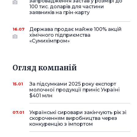
запровадження застав у розмірі до
100 тис. доларів для частини
заявників на грін-карту
Держава продає майже 100% акцій
16.07
хімічного підприємства
«Сумихімпром»
Огляд компаній
За підсумками 2025 року експорт
15.01
молочної продукції приніс Україні
$401 млн
Українські сировари закінчують рік зі
07.01
скороченням виробництва через
конкуренцію з імпортом