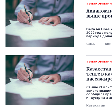
авиакомпани
Авиакомпа
выше про
Delta Air Line
2022 года пол
периода допан
США
ави
авиакомпани
Казахстан
тенге в к
пассажир
Свыше 21 млн 
авиакомпании 
сообщила пре
индустрии и и
Казахстан