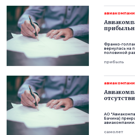
авиакомпани
Авиакомпа
прибыльн
Франко-голлан
вернулась на 
половиной раз
прибыль
авиакомпани
Авиакомпа
отсутстви
АО "Авиакомпа
Бачина) прекр
авиакомпании
самолет