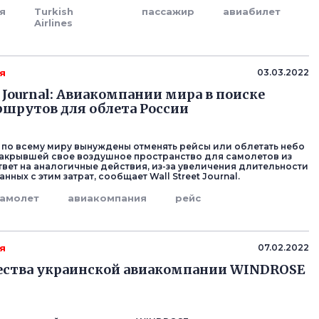
я
Turkish
пассажир
авиабилет
Airlines
я
03.03.2022
t Journal: Авиакомпании мира в поиске
шрутов для облета России
по всему миру вынуждены отменять рейсы или облетать небо
закрывшей свое воздушное пространство для самолетов из
ответ на аналогичные действия, из-за увеличения длительности
анных с этим затрат, сообщает Wall Street Journal.
самолет
авиакомпания
рейс
я
07.02.2022
ства украинской авиакомпании WINDROSE