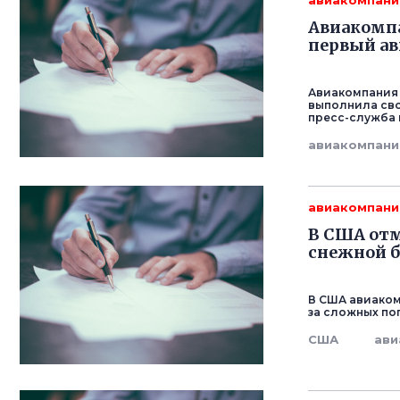
авиакомпани
Авиакомп
первый ав
Авиакомпания S
выполнила сво
пресс-служба 
авиакомпани
авиакомпани
В США отм
снежной 
В США авиаком
за сложных по
США
ави