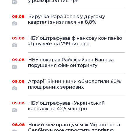
у розмірі 391 тис. грн
Виручка Papa John’s у другому
09.08
кварталі знизилася на 8,8%
НБУ оштрафував фінансову компанію
09.08
«Гроувей» на 799 тис. грн
НБУ покарав Райффайзен Банк за
09.08
порушення фінмоніторингу
Аграрії Вінниччини обмолотили 60%
09.08
площ ранніх зернових
НБУ оштрафував «Український
09.08
капітал» на 42,5 млн грн
Новий меморандум між Україною та
08.08
Сербією може спростити торгівлю