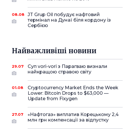
JT Grup Oil побудує нафтовий
08.08
термінал на Дунаї біля кордону із
Сербією
Найважливіші новини
Суп vori-vori з Парагваю визнали
29.07
найкращою стравою світу
Cryptocurrency Market Ends the Week
01.08
Lower: Bitcoin Drops to $63,000 —
Update from Fixygen
«Нафтогаз» виплатив Корецькому 2,4
27.07
млн грн компенсації за відпустку