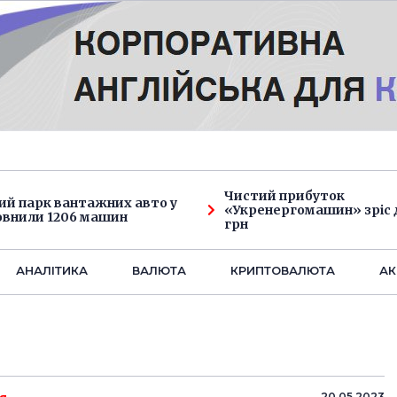
Чистий прибуток
ий парк вантажних авто у
«Укренергомашин» зріс д
овнили 1206 машин
грн
АНАЛIТИКА
ВАЛЮТА
КРИПТОВАЛЮТА
АК
20.05.2023