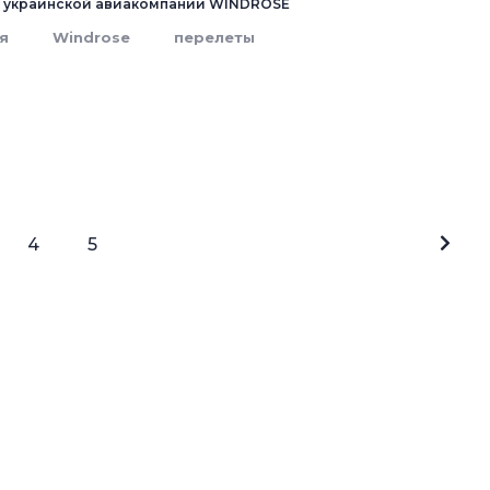
 украинской авиакомпании WINDROSE
я
Windrose
перелеты
4
5