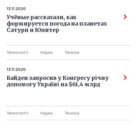
13.11.2020
Учёные рассказали, как
формируется погода на планетах
Сатурн и Юпитер
Технології
Наука
Технiка
13.11.2020
Байден запросив у Конгресу річну
допомогу Україні на $61,4 млрд
Технології
Наука
Технiка