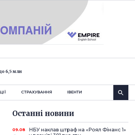
о 6,5 млн
ЦІЇ
СТРАХУВАННЯ
IВЕНТИ
Останнi новини
НБУ наклав штраф на «Роял Фінанс 1»
09.08