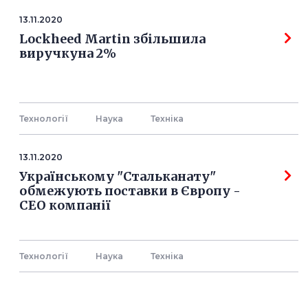
13.11.2020
Lockheed Martin збільшила
виручкуна 2%
Технології
Наука
Технiка
13.11.2020
Українському "Стальканату"
обмежують поставки в Європу -
СЕО компанії
Технології
Наука
Технiка