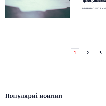
Преимущества
авиакомпани
1
2
3
Популярнi новини