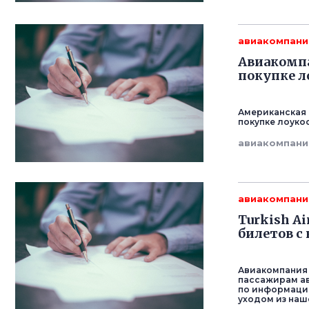
авиакомпани
Авиакомпа
покупке ло
Американская 
покупке лоукос
авиакомпани
авиакомпани
Turkish A
билетов с
Авиакомпания 
пассажирам ав
по информации
уходом из наше