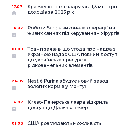
Кравченко задекларував 11,3 млн грн
17.07
доходів за 2025 рік
Роботи Surgie виконали операції на
14.07
живих свинях під керуванням хірургів
Трамп заявив, що угода про надра з
01.08
Україною надає США повний доступ
до українських ресурсів
рідкоземельних елементів
Nestlé Purina збудує новий завод
24.07
вологих кормів у Мантуї
Києво-Печерська лавра відкрила
14.07
доступ до Дальніх печер
США розглядають можливість
01.08