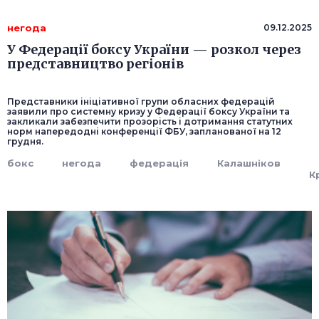
негода
09.12.2025
У Федерації боксу України — розкол через
представництво регіонів
Представники ініціативної групи обласних федерацій
заявили про системну кризу у Федерації боксу України та
закликали забезпечити прозорість і дотримання статутних
норм напередодні конференції ФБУ, запланованої на 12
грудня.
бокс
негода
федерація
Калашніков
К