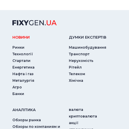
НОВИНИ
ДУМКИ ЕКСПЕРТIВ
Ринки
Машинобудування
Технології
Транспорт
Стартапи
Нерухомість
Енергетика
Рітейл
Нафта і газ
Телеком
Металургія
Хімічна
Агро
Банки
АНАЛIТИКА
валюта
криптовалюта
Обзоры рынка
акції
Обзоры по компаниям и