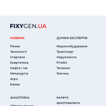
НОВИНИ
ДУМКИ ЕКСПЕРТIВ
Ринки
Машинобудування
Технології
Транспорт
Стартапи
Нерухомість
Енергетика
Рітейл
Нафта і газ
Телеком
Металургія
Хімічна
Агро
Банки
АНАЛIТИКА
валюта
криптовалюта
Обзоры рынка