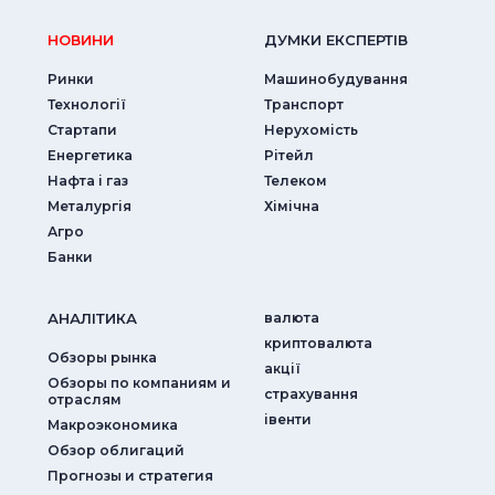
НОВИНИ
ДУМКИ ЕКСПЕРТIВ
Ринки
Машинобудування
Технології
Транспорт
Стартапи
Нерухомість
Енергетика
Рітейл
Нафта і газ
Телеком
Металургія
Хімічна
Агро
Банки
АНАЛIТИКА
валюта
криптовалюта
Обзоры рынка
акції
Обзоры по компаниям и
страхування
отраслям
iвенти
Макроэкономика
Обзор облигаций
Прогнозы и стратегия