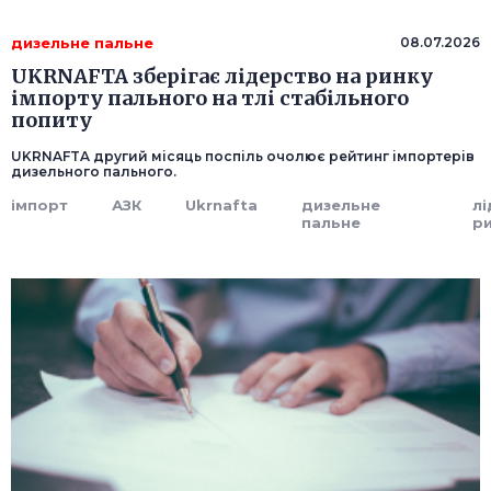
дизельне пальне
08.07.2026
UKRNAFTA зберігає лідерство на ринку
імпорту пального на тлі стабільного
попиту
UKRNAFTA другий місяць поспіль очолює рейтинг імпортерів
дизельного пального.
імпорт
АЗК
Ukrnafta
дизельне
л
пальне
р