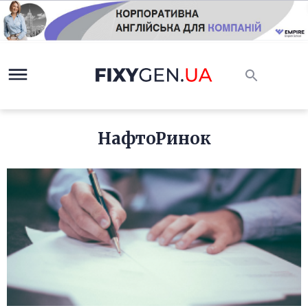
НафтоРинок