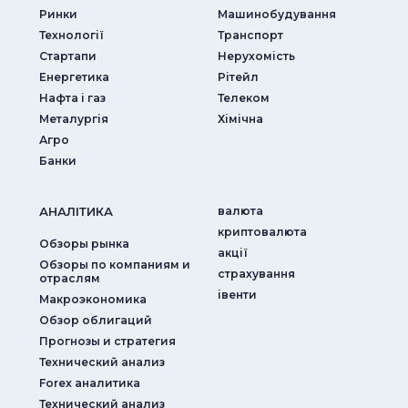
Ринки
Машинобудування
Технології
Транспорт
Стартапи
Нерухомість
Енергетика
Рітейл
Нафта і газ
Телеком
Металургія
Хімічна
Агро
Банки
АНАЛIТИКА
валюта
криптовалюта
Обзоры рынка
акції
Обзоры по компаниям и
страхування
отраслям
iвенти
Макроэкономика
Обзор облигаций
Прогнозы и стратегия
Технический анализ
Forex аналитика
Технический анализ