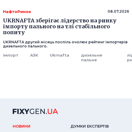
НафтоРинок
08.07.2026
UKRNAFTA зберігає лідерство на ринку
імпорту пального на тлі стабільного
попиту
UKRNAFTA другий місяць поспіль очолює рейтинг імпортерів
дизельного пального.
імпорт
АЗК
Ukrnafta
дизельне
л
пальне
р
НОВИНИ
ДУМКИ ЕКСПЕРТIВ