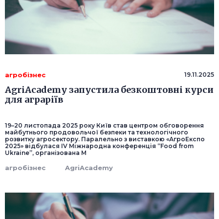
агробізнес
19.11.2025
AgriAcademy запустила безкоштовні курси
для аграріїв
19–20 листопада 2025 року Київ став центром обговорення
майбутнього продовольчої безпеки та технологічного
розвитку агросектору. Паралельно з виставкою «АгроЕкспо
2025» відбулася IV Міжнародна конференція “Food from
Ukraine”, організована М
агробізнес
AgriAcademy