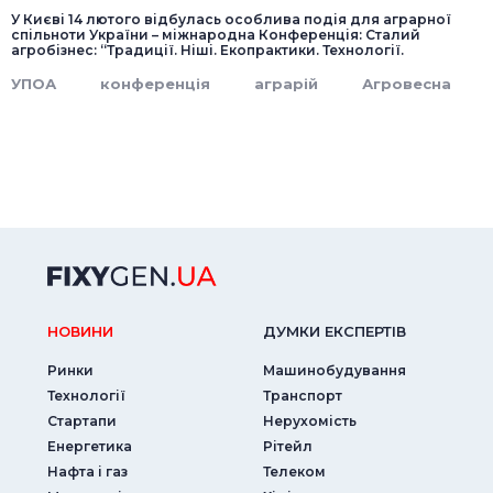
У Києві 14 лютого відбулась особлива подія для аграрної
спільноти України – міжнародна Конференція: Сталий
агробізнес: “Традиції. Ніші. Екопрактики. Технології.
УПОА
конференція
аграрій
Агровесна
НОВИНИ
ДУМКИ ЕКСПЕРТIВ
Ринки
Машинобудування
Технології
Транспорт
Стартапи
Нерухомість
Енергетика
Рітейл
Нафта і газ
Телеком