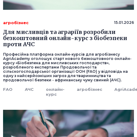
агробізнес
15.01.2026
Для мисливців та аграріїв розробили
безкоштовний онлайн-курс з біобезпеки
проти АЧС
Професійна платформа онлайн-курсів для агробізнесу
AgriAcademy оголошує старт нового безкоштовного онлайн-
курсу «Біобезпека для мисливських господарств»,
розробленого експертами Продовольчої та
сільскогосподарської організації ООН (FAO) у відповідь на
одну з найсерйозніших загроз для тваринництва та
продовольчої безпеки - африканську чуму свиней (АЧС).
FAO
АЧС
онлайн-
агробізнес
AgriAcad
курс