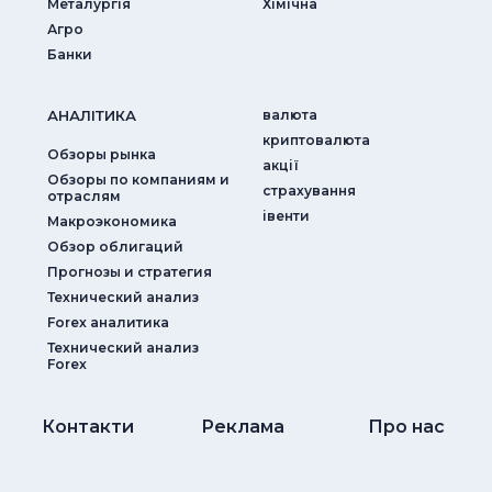
Металургія
Хімічна
Агро
Банки
АНАЛIТИКА
валюта
криптовалюта
Обзоры рынка
акції
Обзоры по компаниям и
страхування
отраслям
iвенти
Макроэкономика
Обзор облигаций
Прогнозы и стратегия
Технический анализ
Forex аналитика
Технический анализ
Forex
Контакти
Реклама
Про нас