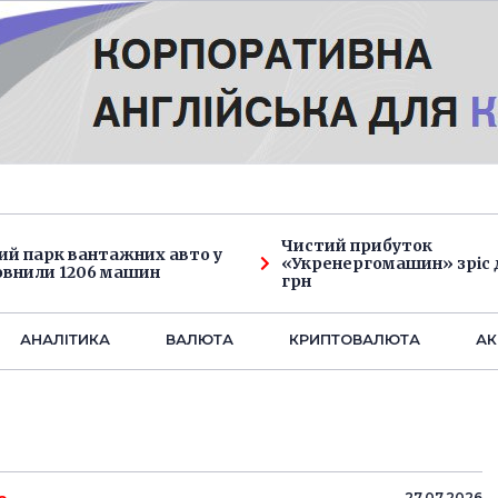
Чистий прибуток
ий парк вантажних авто у
«Укренергомашин» зріс д
овнили 1206 машин
грн
АНАЛIТИКА
ВАЛЮТА
КРИПТОВАЛЮТА
АК
27.07.2026