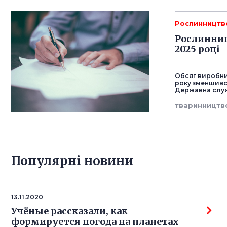
Рослинництв
Рослинниц
2025 році
Обсяг виробни
року зменшився
Державна служ
тваринництв
Популярнi новини
13.11.2020
Учёные рассказали, как
формируется погода на планетах