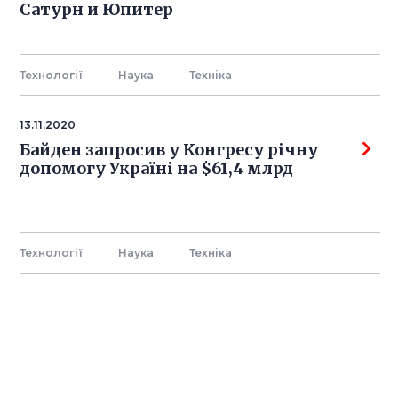
Сатурн и Юпитер
Технології
Наука
Технiка
13.11.2020
Байден запросив у Конгресу річну
допомогу Україні на $61,4 млрд
Технології
Наука
Технiка