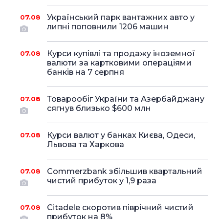
Український парк вантажних авто у
07.08
липні поповнили 1206 машин
Курси купівлі та продажу іноземної
07.08
валюти за картковими операціями
банків на 7 серпня
Товарообіг України та Азербайджану
07.08
сягнув близько $600 млн
Курси валют у банках Києва, Одеси,
07.08
Львова та Харкова
Commerzbank збільшив квартальний
07.08
чистий прибуток у 1,9 раза
Citadele скоротив піврічний чистий
07.08
прибуток на 8%