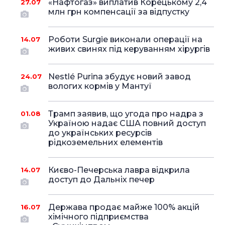
«Нафтогаз» виплатив Корецькому 2,4
27.07
млн грн компенсації за відпустку
Роботи Surgie виконали операції на
14.07
живих свинях під керуванням хірургів
Nestlé Purina збудує новий завод
24.07
вологих кормів у Мантуї
Трамп заявив, що угода про надра з
01.08
Україною надає США повний доступ
до українських ресурсів
рідкоземельних елементів
Києво-Печерська лавра відкрила
14.07
доступ до Дальніх печер
Держава продає майже 100% акцій
16.07
хімічного підприємства