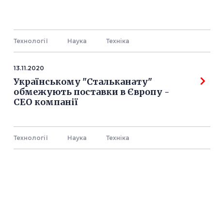
Технології
Наука
Технiка
13.11.2020
Українському "Стальканату"
обмежують поставки в Європу -
СЕО компанії
Технології
Наука
Технiка