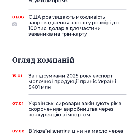
«Сумихімпром»
США розглядають можливість
01.08
запровадження застав у розмірі до
100 тис. доларів для частини
заявників на грін-карту
Огляд компаній
За підсумками 2025 року експорт
15.01
молочної продукції приніс Україні
$401 млн
Українські сировари закінчують рік зі
07.01
скороченням виробництва через
конкуренцію з імпортом
В Україні злетіли ціни на масло через
07.08