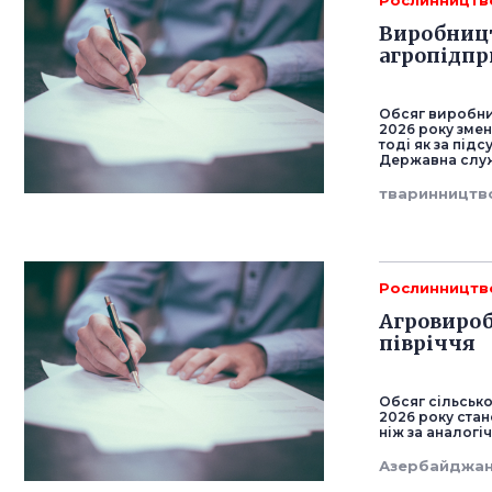
Рослинництв
Виробницт
агропідпр
Обсяг виробниц
2026 року змен
тоді як за під
Державна служ
тваринництв
Рослинництв
Агровироб
півріччя
Обсяг сільськ
2026 року стан
ніж за аналогі
Азербайджа