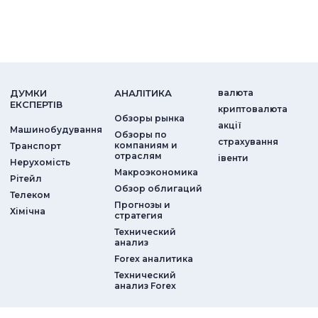
ДУМКИ
АНАЛIТИКА
валюта
ЕКСПЕРТIВ
криптовалюта
Обзоры рынка
акції
Машинобудування
Обзоры по
страхування
компаниям и
Транспорт
отраслям
iвенти
Нерухомість
Макроэкономика
Рітейл
Обзор облигаций
Телеком
Прогнозы и
Хімічна
стратегия
Технический
анализ
Forex аналитика
Технический
анализ Forex