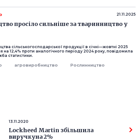
о
21.11.2025
тво просіло сильніше за тваринництво у
цтва сільськогосподарської продукції в січні—жовтні 2025
 на 12,4% проти аналогічного періоду 2024 року, повідомила
ба статистики.
о
агровиробництво
Рослинництво
13.11.2020
Lockheed Martin збільшила
виручкуна 2%