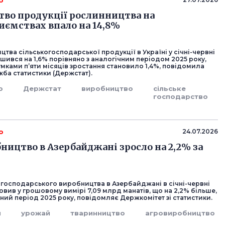
о
во продукції рослинництва на
иємствах впало на 14,8%
тва сільськогосподарської продукції в Україні у січні-червні
шився на 1,6% порівняно з аналогічним періодом 2025 року,
сумками п’яти місяців зростання становило 1,4%, повідомила
ба статистики (Держстат).
о
Держстат
виробництво
сільське
господарство
о
24.07.2026
ництво в Азербайджані зросло на 2,2% за
огосподарського виробництва в Азербайджані в січні-червні
овив у грошовому вимірі 7,09 млрд манатів, що на 2,2% більше,
чний період 2025 року, повідомляє Держкомітет зі статистики.
н
урожай
тваринництво
агровиробництво