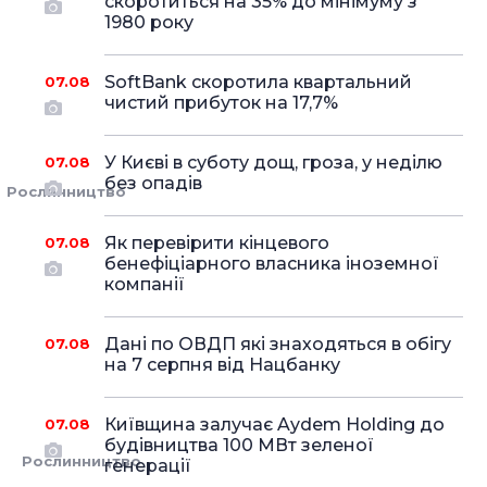
скоротиться на 35% до мінімуму з
1980 року
SoftBank скоротила квартальний
07.08
чистий прибуток на 17,7%
У Києві в суботу дощ, гроза, у неділю
07.08
без опадів
Рослинництво
Як перевірити кінцевого
07.08
бенефіціарного власника іноземної
компанії
Дані по ОВДП які знаходяться в обігу
07.08
на 7 серпня від Нацбанку
Київщина залучає Aydem Holding до
07.08
будівництва 100 МВт зеленої
Рослинництво
генерації