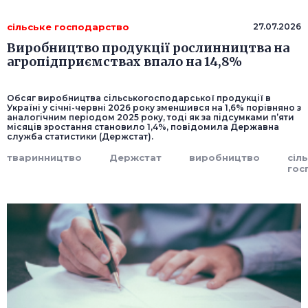
сільське господарство
27.07.2026
Виробництво продукції рослинництва на
агропідприємствах впало на 14,8%
Обсяг виробництва сільськогосподарської продукції в
Україні у січні-червні 2026 року зменшився на 1,6% порівняно з
аналогічним періодом 2025 року, тоді як за підсумками п’яти
місяців зростання становило 1,4%, повідомила Державна
служба статистики (Держстат).
тваринництво
Держстат
виробництво
сіл
гос