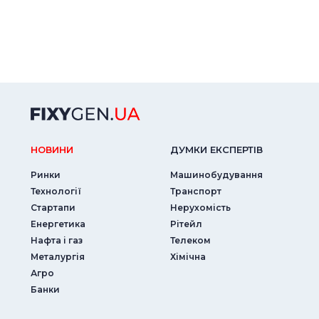
НОВИНИ
ДУМКИ ЕКСПЕРТIВ
Ринки
Машинобудування
Технології
Транспорт
Стартапи
Нерухомість
Енергетика
Рітейл
Нафта і газ
Телеком
Металургія
Хімічна
Агро
Банки