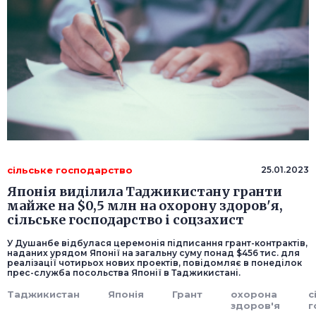
сільське господарство
25.01.2023
Японія виділила Таджикистану гранти
майже на $0,5 млн на охорону здоров'я,
сільське господарство і соцзахист
У Душанбе відбулася церемонія підписання грант-контрактів,
наданих урядом Японії на загальну суму понад $456 тис. для
реалізації чотирьох нових проектів, повідомляє в понеділок
прес-служба посольства Японії в Таджикистані.
Таджикистан
Японія
Грант
охорона
с
здоров'я
г