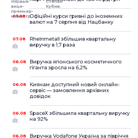
первый
Степан
вице-
Кубив.
премьер-
Офіційні курси гривні до іноземних
министр
07.08
валют на 7 серпня від Нацбанку
Rheinmetall збільшив квартальну
07.08
виручку в 1,7 раза
Виручка японського косметичного
06.08
гіганта зросла на 6,2%
Киянам доступний новий онлайн-
06.08
сервіс — замовлення архівних
довідок
SpaceX збільшила квартальну виручку
06.08
на 92%
Виручка Vodafone Україна за півріччя
06.08