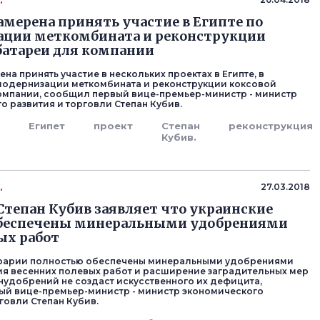
.
амерена принять участие в Египте по
ации меткомбината и реконструкции
батареи для компании
на принять участие в нескольких проектах в Египте, в
 модернизации меткомбината и реконструкции коксовой
омпании, сообщил первый вице-премьер-министр - министр
о развития и торговли Степан Кубив.
т
Египет
проект
Степан
реконструкция
Кубив.
.
27.03.2018
тепан Кубив заявляет что украинские
обеспечены минеральными удобрениями
ых работ
грарии полностью обеспечены минеральными удобрениями
я весенних полевых работ и расширение заградительных мер
нудобрений не создаст искусственного их дефицита,
й вице-премьер-министр - министр экономического
говли Степан Кубив.