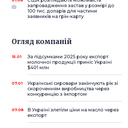
США розглядають можливість
01.08
запровадження застав у розмірі до
100 тис. доларів для частини
заявників на грін-карту
Огляд компаній
За підсумками 2025 року експорт
15.01
молочної продукції приніс Україні
$401 млн
Українські сировари закінчують рік зі
07.01
скороченням виробництва через
конкуренцію з імпортом
В Україні злетіли ціни на масло через
07.08
експорт