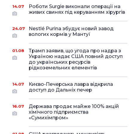
Роботи Surgie виконали операції на
14.07
живих свинях під керуванням хірургів
Nestlé Purina збудує новий завод
24.07
вологих кормів у Мантуї
Трамп заявив, що угода про надра з
01.08
Україною надає США повний доступ
до українських ресурсів
рідкоземельних елементів
Києво-Печерська лавра відкрила
14.07
доступ до Дальніх печер
Держава продає майже 100% акцій
16.07
хімічного підприємства
«Сумихімпром»