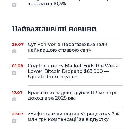
зросла на 10,3%
Найважливіші новини
Суп vori-vori з Парагваю визнали
29.07
найкращою стравою світу
Cryptocurrency Market Ends the Week
01.08
Lower: Bitcoin Drops to $63,000 —
Update from Fixygen
Кравченко задекларував 11,3 млн грн
17.07
доходів за 2025 рік
«Нафтогаз» виплатив Корецькому 2,4
27.07
млн грн компенсації за відпустку