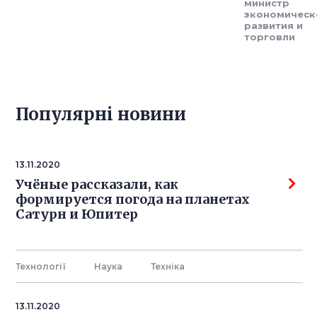
министр
экономическ
развития и
торговли
Популярнi новини
13.11.2020
Учёные рассказали, как
формируется погода на планетах
Сатурн и Юпитер
Технології
Наука
Технiка
13.11.2020