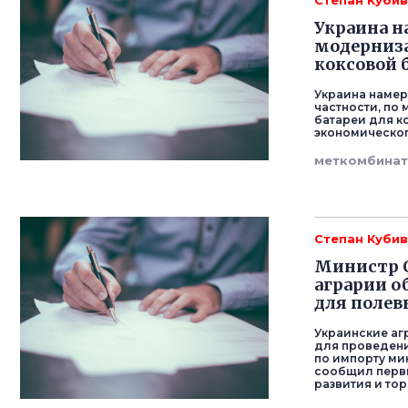
Степан Кубив
Украина н
модерниз
коксовой 
Украина намере
частности, по
батареи для к
экономическог
меткомбина
Степан Кубив
Министр С
аграрии 
для полев
Украинские а
для проведени
по импорту ми
сообщил первы
развития и тор