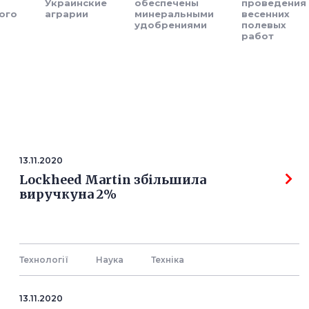
Украинские
обеспечены
проведения
ого
аграрии
минеральными
весенних
удобрениями
полевых
работ
13.11.2020
Lockheed Martin збільшила
виручкуна 2%
Технології
Наука
Технiка
13.11.2020