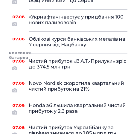
офіційний візит до Сербії
«Укрнафта» інвестує у придбання 100
07.08
нових паливовозів
Облікові курси банківських металів на
07.08
7 серпня від Нацбанку
коксовая
батарея
Чистий прибуток «В.А.Т.-Прилуки» зріс
07.08
до 374,5 млн грн
Novo Nordisk скоротила квартальний
07.08
чистий прибуток на 21%
Honda збільшила квартальний чистий
07.08
прибуток у 2,3 раза
Чистий прибуток Укрсиббанку за
07.08
півріччя знизився до 1,85 млрд грн