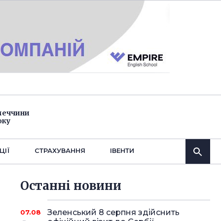
імеччини
оку
ЦІЇ
СТРАХУВАННЯ
IВЕНТИ
Останнi новини
Зеленський 8 серпня здійснить
07.08