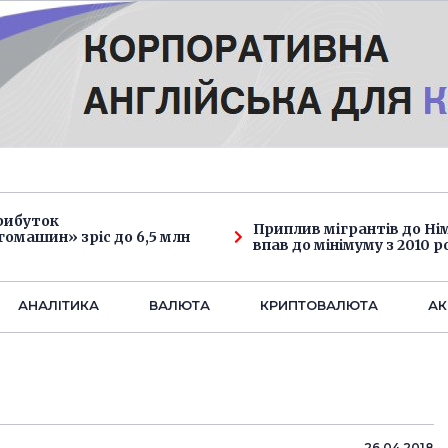
рибуток
Приплив мігрантів до Н
омашин» зріс до 6,5 млн
впав до мінімуму з 2010 р
АНАЛIТИКА
ВАЛЮТА
КРИПТОВАЛЮТА
АК
26.04.2018