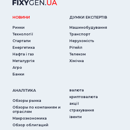
НОВИНИ
ДУМКИ ЕКСПЕРТIВ
Ринки
Машинобудування
Технології
Транспорт
Стартапи
Нерухомість
Енергетика
Рітейл
Нафта і газ
Телеком
Металургія
Хімічна
Агро
Банки
АНАЛIТИКА
валюта
криптовалюта
Обзоры рынка
акції
Обзоры по компаниям и
страхування
отраслям
iвенти
Макроэкономика
Обзор облигаций