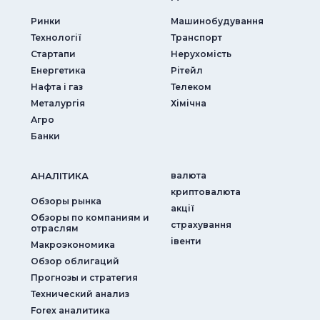
Ринки
Машинобудування
Технології
Транспорт
Стартапи
Нерухомість
Енергетика
Рітейл
Нафта і газ
Телеком
Металургія
Хімічна
Агро
Банки
АНАЛIТИКА
валюта
криптовалюта
Обзоры рынка
акції
Обзоры по компаниям и
страхування
отраслям
iвенти
Макроэкономика
Обзор облигаций
Прогнозы и стратегия
Технический анализ
Forex аналитика