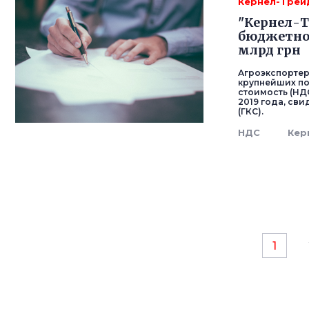
Кернел-Трей
"Кернел-Т
бюджетног
млрд грн
Агроэкспортер
крупнейших п
стоимость (НДС
2019 года, св
(ГКС).
НДС
Кер
1