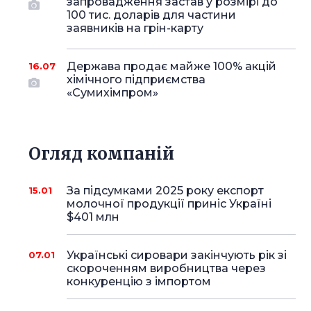
запровадження застав у розмірі до
100 тис. доларів для частини
заявників на грін-карту
Держава продає майже 100% акцій
16.07
хімічного підприємства
«Сумихімпром»
Огляд компаній
За підсумками 2025 року експорт
15.01
молочної продукції приніс Україні
$401 млн
Українські сировари закінчують рік зі
07.01
скороченням виробництва через
конкуренцію з імпортом