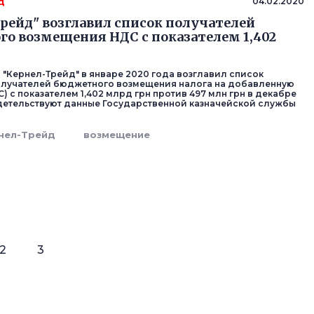
д
04.02.2020
рейд" возглавил список получателей
о возмещения НДС с показателем 1,402
 "Кернел-Трейд" в январе 2020 года возглавил список
олучателей бюджетного возмещения налога на добавленную
) с показателем 1,402 млрд грн против 497 млн грн в декабре
идетельствуют данные Государственной казначейской службы
нел-Трейд
возмещение
2
3