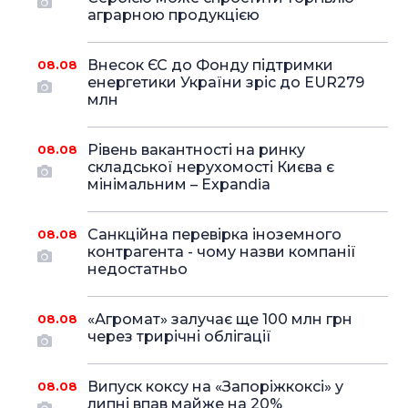
аграрною продукцією
Внесок ЄС до Фонду підтримки
08.08
енергетики України зріс до EUR279
млн
Рівень вакантності на ринку
08.08
складської нерухомості Києва є
мінімальним – Expandia
Санкційна перевірка іноземного
08.08
контрагента - чому назви компанії
недостатньо
«Агромат» залучає ще 100 млн грн
08.08
через трирічні облігації
Випуск коксу на «Запоріжкоксі» у
08.08
липні впав майже на 20%