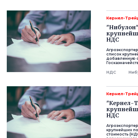
Кернел-Трей
"Нибулон"
крупнейш
НДС
Агроэкспортер
список крупне
добавленную с
Госказначейств
НДС
Ниб
Кернел-Трей
"Кернел-Т
крупнейш
НДС
Агроэкспортер
крупнейших п
стоимость (НД