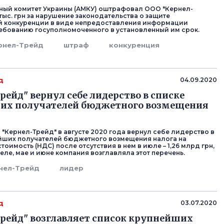
ый комитет Украины (АМКУ) оштрафовал ООО "Кернел-
 тыс. грн за нарушение законодательства о защите
й конкуренции в виде непредоставления информации
ребованию госуполномоченного в установленный им срок.
рнел-Трейд
штраф
конкуренция
д
04.09.2020
рейд" вернул себе лидерство в списке
их получателей бюджетного возмещения
 "Кернел-Трейд" в августе 2020 года вернул себе лидерство в
йших получателей бюджетного возмещения налога на
оимость (НДС) после отсутствия в нем в июле – 1,26 млрд грн,
реле, мае и июне компания возглавляла этот перечень.
нел-Трейд
лидер
д
03.07.2020
рейд" возглавляет список крупнейших