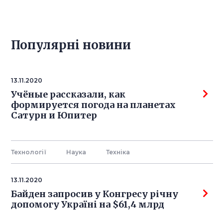
Популярнi новини
13.11.2020
Учёные рассказали, как
формируется погода на планетах
Сатурн и Юпитер
Технології
Наука
Технiка
13.11.2020
Байден запросив у Конгресу річну
допомогу Україні на $61,4 млрд