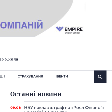
о 6,5 млн
ЦІЇ
СТРАХУВАННЯ
IВЕНТИ
Останнi новини
НБУ наклав штраф на «Роял Фінанс 1»
09.08