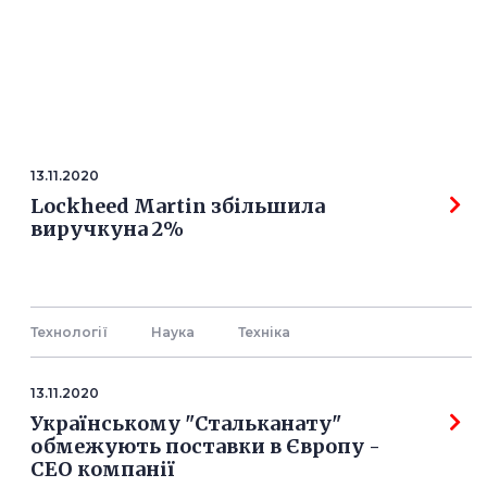
13.11.2020
Lockheed Martin збільшила
виручкуна 2%
Технології
Наука
Технiка
13.11.2020
Українському "Стальканату"
обмежують поставки в Європу -
СЕО компанії