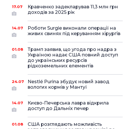
Кравченко задекларував 11,3 млн грн
17.07
доходів за 2025 рік
Роботи Surgie виконали операції на
14.07
живих свинях під керуванням хірургів
Трамп заявив, що угода про надра з
01.08
Україною надає США повний доступ
до українських ресурсів
рідкоземельних елементів
Nestlé Purina збудує новий завод
24.07
вологих кормів у Мантуї
Києво-Печерська лавра відкрила
14.07
доступ до Дальніх печер
США розглядають можливість
01.08