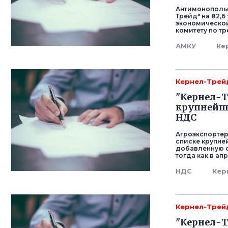
Антимонопольн
Трейд" на 82,6
экономическо
комитету по т
АМКУ
Ке
Кернел-Трей
"Кернел-Т
крупнейш
НДС
Агроэкспортер
списке крупне
добавленную ст
тогда как в ап
НДС
Кер
Кернел-Трей
"Кернел-Т