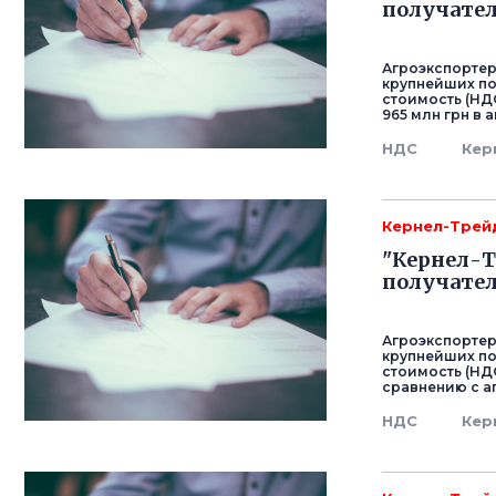
получате
Агроэкспортер
крупнейших п
стоимость (НДС
965 млн грн в 
НДС
Кер
Кернел-Трей
"Кернел-Т
получате
Агроэкспортер
крупнейших п
стоимость (НДС
сравнению с ап
НДС
Кер