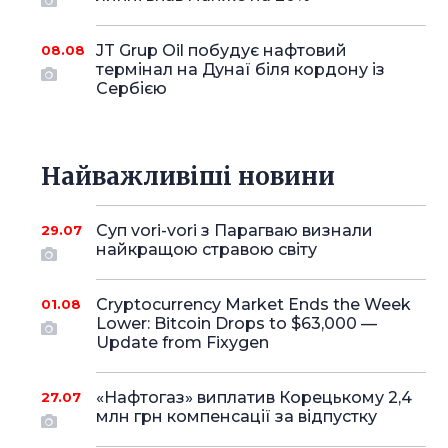
JT Grup Oil побудує нафтовий
08.08
термінал на Дунаї біля кордону із
Сербією
Найважливіші новини
Суп vori-vori з Парагваю визнали
29.07
найкращою стравою світу
Cryptocurrency Market Ends the Week
01.08
Lower: Bitcoin Drops to $63,000 —
Update from Fixygen
«Нафтогаз» виплатив Корецькому 2,4
27.07
млн грн компенсації за відпустку