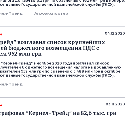
алога до 1,354 млрд грн по сравнению с 952 млн грн в ноябре,
ют данные Государственной казначейской службы (ГКСУ).
нел-Трейд
Агроэкспортер
д
04.12.2020
рейд" возглавил список крупнейших
лей бюджетного возмещения НДС с
ем 952 млн грн
 "Кернел-Трейд" в ноябре 2020 года возглавил список
олучателей бюджетного возмещения налога на добавленную
казателем 952 млн грн по сравнению с 488 млн грн в октябре,
ют данные Государственной казначейской службы (ГКСУ).
нел-Трейд
д
03.11.2020
афовал "Кернел-Трейд" на 82,6 тыс. грн