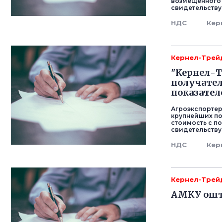
возмещенного н
свидетельству
НДС
Кер
Кернел-Трей
"Кернел-Т
получате
показател
Агроэкспортер
крупнейших п
стоимость с по
свидетельству
НДС
Кер
Кернел-Трей
АМКУ оштр