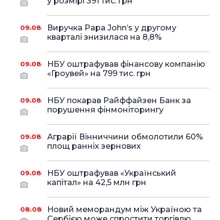
у розмірі 391 тис. грн
Виручка Papa John’s у другому
09.08
кварталі знизилася на 8,8%
НБУ оштрафував фінансову компанію
09.08
«Гроувей» на 799 тис. грн
НБУ покарав Райффайзен Банк за
09.08
порушення фінмоніторингу
Аграрії Вінниччини обмолотили 60%
09.08
площ ранніх зернових
НБУ оштрафував «Український
09.08
капітал» на 42,5 млн грн
Новий меморандум між Україною та
08.08
Сербією може спростити торгівлю