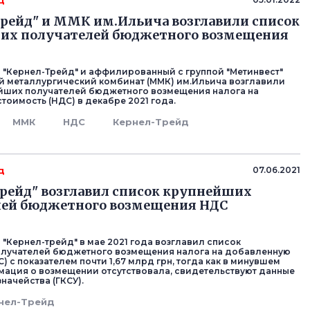
д
рейд" и ММК им.Ильича возглавили список
их получателей бюджетного возмещения
 "Кернел-Трейд" и аффилированный с группой "Метинвест"
 металлургический комбинат (ММК) им.Ильича возглавили
йших получателей бюджетного возмещения налога на
тоимость (НДС) в декабре 2021 года.
ММК
НДС
Кернел-Трейд
д
07.06.2021
рейд" возглавил список крупнейших
лей бюджетного возмещения НДС
 "Кернел-трейд" в мае 2021 года возглавил список
олучателей бюджетного возмещения налога на добавленную
) с показателем почти 1,67 млрд грн, тогда как в минувшем
ация о возмещении отсутствовала, свидетельствуют данные
значейства (ГКСУ).
нел-Трейд