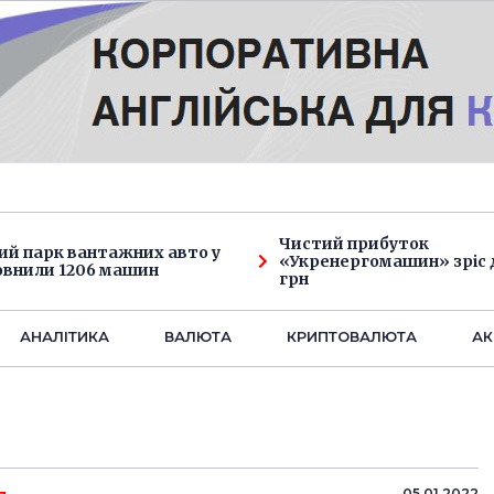
Чистий прибуток
ий парк вантажних авто у
«Укренергомашин» зріс д
овнили 1206 машин
грн
АНАЛIТИКА
ВАЛЮТА
КРИПТОВАЛЮТА
АК
05.01.2022