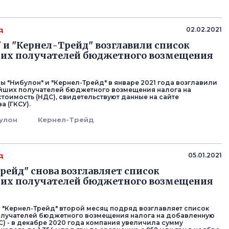
д
02.02.2021
 и "Кернел-Трейд" возглавили список
их получателей бюджетного возмещения
ы "Нибулон" и "Кернел-Трейд" в январе 2021 года возглавили
йших получателей бюджетного возмещения налога на
тоимость (НДС), свидетельствуют данные на сайте
а (ГКСУ).
улон
Кернел-Трейд
д
05.01.2021
рейд" снова возглавляет список
их получателей бюджетного возмещения
 "Кернел-Трейд" второй месяц подряд возглавляет список
олучателей бюджетного возмещения налога на добавленную
С) - в декабре 2020 года компания увеличила сумму