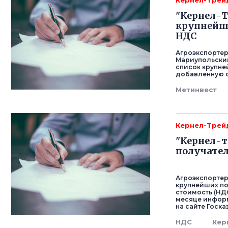
Кернел-Трей
"Кернел-Т
крупнейш
НДС
Агроэкспортер
Мариупольский
список крупне
добавленную с
Метинвест
Кернел-Трей
"Кернел-т
получате
Агроэкспортер
крупнейших п
стоимость (НДС
месяце информ
на сайте Госка
НДС
Кер