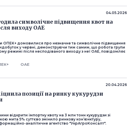
04.05.2026
одила символічне підвищення квот на
ісля виходу ОАЕ
ни ОПЕК+ домовилися про незначне та символічне підвищення
видобуток у червні, демонструючи тим самим, що робота групи
ому режимі після несподіваного виходу з неї ОАЕ, повідомляє
ПЕК+
ОАЕ
20.04.2026
міцнила позиції на ринку кукурудзи
и
ини відкрити імпортну квоту на 3 млн тонн кукурудзи зі
кою мита 5% суттєво змінило ринкову кон’юнктуру,
формаційно-аналітичне агентство "УкрАгроКонсалт".