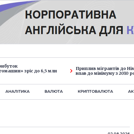
рибуток
Приплив мігрантів до Н
омашин» зріс до 6,5 млн
впав до мінімуму з 2010 р
АНАЛIТИКА
ВАЛЮТА
КРИПТОВАЛЮТА
АК
02.08.2026