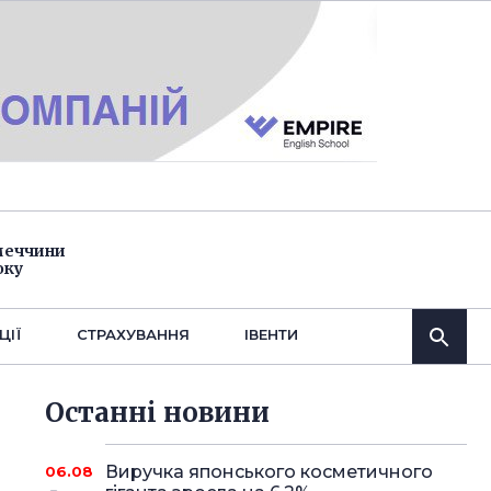
імеччини
оку
ЦІЇ
СТРАХУВАННЯ
IВЕНТИ
Останнi новини
Виручка японського косметичного
06.08