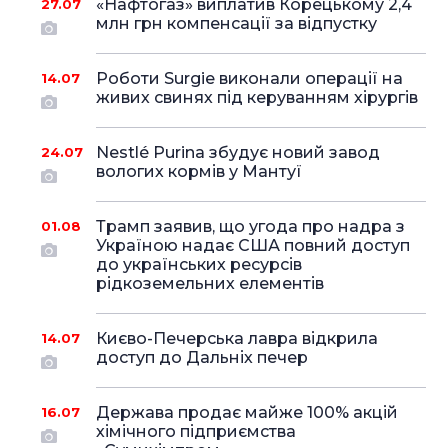
«Нафтогаз» виплатив Корецькому 2,4
27.07
млн грн компенсації за відпустку
Роботи Surgie виконали операції на
14.07
живих свинях під керуванням хірургів
Nestlé Purina збудує новий завод
24.07
вологих кормів у Мантуї
Трамп заявив, що угода про надра з
01.08
Україною надає США повний доступ
до українських ресурсів
рідкоземельних елементів
Києво-Печерська лавра відкрила
14.07
доступ до Дальніх печер
Держава продає майже 100% акцій
16.07
хімічного підприємства