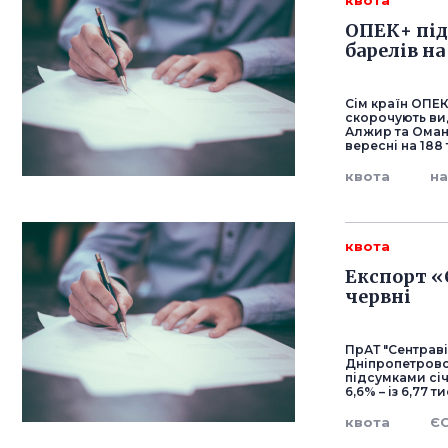
квота
ОПЕК+ під
барелів на
Сім країн ОПЕК
скорочують вид
Алжир та Оман
вересні на 188
квота
н
квота
Експорт «
червні
ПрАТ "Сентраві
Дніпропетровсь
підсумками сі
6,6% – із 6,77 т
квота
Є