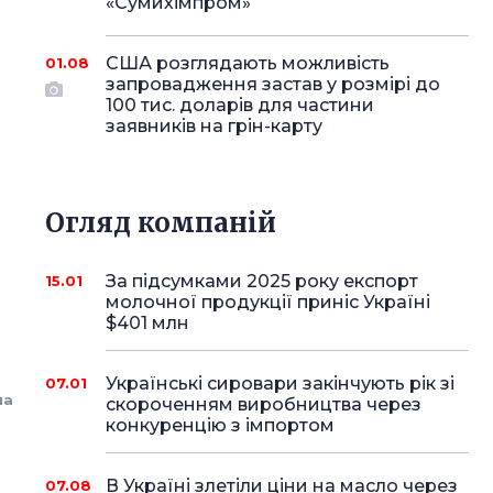
«Сумихімпром»
США розглядають можливість
01.08
запровадження застав у розмірі до
100 тис. доларів для частини
заявників на грін-карту
Огляд компаній
За підсумками 2025 року експорт
15.01
молочної продукції приніс Україні
$401 млн
Українські сировари закінчують рік зі
07.01
на
скороченням виробництва через
конкуренцію з імпортом
В Україні злетіли ціни на масло через
07.08