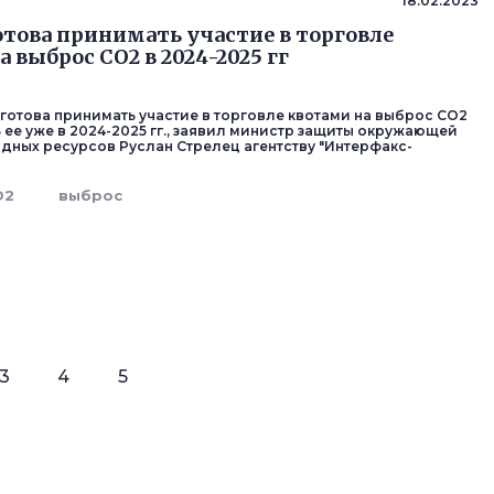
18.02.2023
отова принимать участие в торговле
 выброс СО2 в 2024-2025 гг
 готова принимать участие в торговле квотами на выброс СО2
 ее уже в 2024-2025 гг., заявил министр защиты окружающей
дных ресурсов Руслан Стрелец агентству "Интерфакс-
О2
выброс
3
4
5