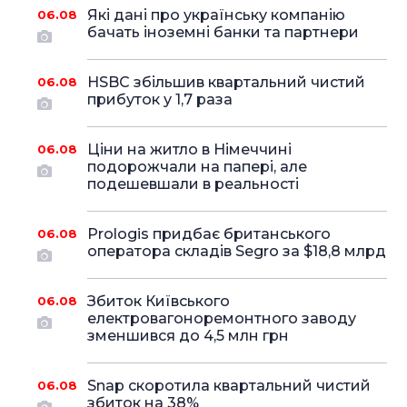
Які дані про українську компанію
06.08
бачать іноземні банки та партнери
HSBC збільшив квартальний чистий
06.08
прибуток у 1,7 раза
Ціни на житло в Німеччині
06.08
подорожчали на папері, але
подешевшали в реальності
Prologis придбає британського
06.08
оператора складів Segro за $18,8 млрд
Збиток Київського
06.08
електровагоноремонтного заводу
зменшився до 4,5 млн грн
Snap скоротила квартальний чистий
06.08
збиток на 38%