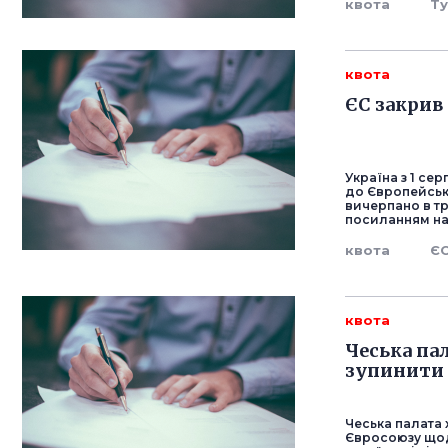
квота
Т
квота
ЄС закрив 
Україна з 1 се
до Європейсько
вичерпано в тр
посиланням на
квота
Є
квота
Чеська па
зупинити 
Чеська палата
Євросоюзу щод