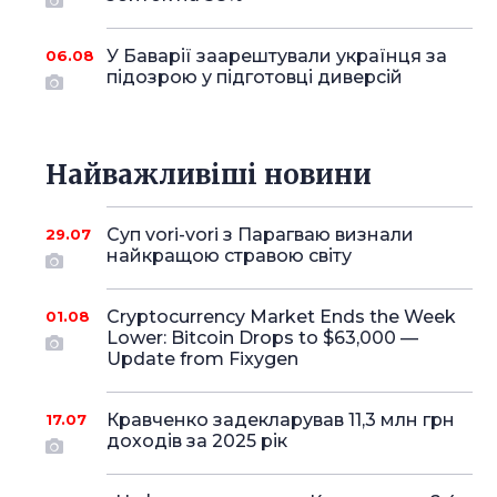
У Баварії заарештували українця за
06.08
підозрою у підготовці диверсій
Найважливіші новини
Суп vori-vori з Парагваю визнали
29.07
найкращою стравою світу
Cryptocurrency Market Ends the Week
01.08
Lower: Bitcoin Drops to $63,000 —
Update from Fixygen
Кравченко задекларував 11,3 млн грн
17.07
доходів за 2025 рік