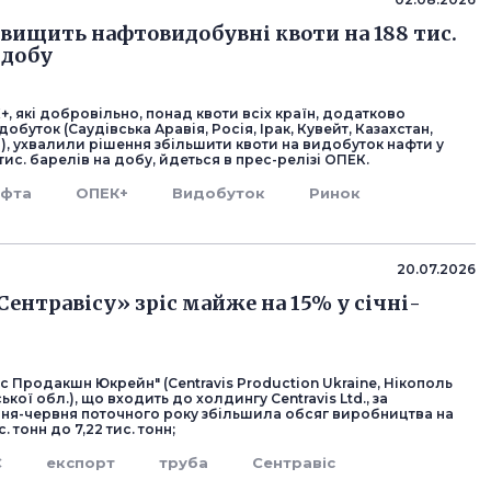
вищить нафтовидобувні квоти на 188 тис.
 добу
+, які добровільно, понад квоти всіх країн, додатково
обуток (Саудівська Аравія, Росія, Ірак, Кувейт, Казахстан,
), ухвалили рішення збільшити квоти на видобуток нафти у
 тис. барелів на добу, йдеться в прес-релізі ОПЕК.
афта
ОПЕК+
Видобуток
Ринок
20.07.2026
Сентравісу» зріс майже на 15% у січні-
с Продакшн Юкрейн" (Centravis Production Ukraine, Нікополь
кої обл.), що входить до холдингу Centravis Ltd., за
чня-червня поточного року збільшила обсяг виробництва на
ис. тонн до 7,22 тис. тонн;
С
експорт
труба
Сентравіс