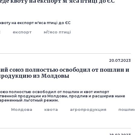
еде квоту на експорт м'яса птиці до ЄС
квоту на експорт м'яса птиці до ЄС
С
експорт
м\'ясо птиці
20.07.2023
ий союз полностью освободил от пошлин и
опродукцию из Молдовы
оюз полностью освободил от пошлин и квот импорт
твенной продукции из Молдовы, продлив и расширив ныне
временный льготный режим.
Молдова
квота
агропродукция
пошли