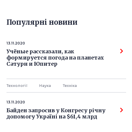
Популярнi новини
13.11.2020
Учёные рассказали, как
формируется погода на планетах
Сатурн и Юпитер
Технології
Наука
Технiка
13.11.2020
Байден запросив у Конгресу річну
допомогу Україні на $61,4 млрд