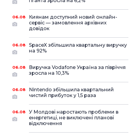
гіганта зросла на 6,2%
Киянам доступний новий онлайн-
06.08
сервіс — замовлення архівних
довідок
SpaceX збільшила квартальну виручку
06.08
на 92%
Виручка Vodafone Україна за півріччя
06.08
зросла на 10,3%
Nintendo збільшила квартальний
06.08
чистий прибуток у 1,5 раза
У Молдові наростають проблеми в
06.08
енергетиці, не виключені планові
відключення