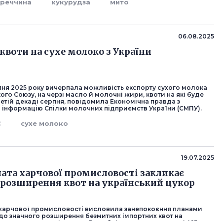
уреччина
кукурудза
мито
06.08.2025
квоти на сухе молоко з України
рпня 2025 року вичерпала можливість експорту сухого молока
го Союзу, на черзі масло й молочні жири, квоти на які буде
етій декаді серпня, повідомила Економічна правда з
 інформацію Спілки молочних підприємств України (СМПУ).
С
сухе молоко
19.07.2025
лата харчової промисловості закликає
розширення квот на український цукор
 харчової промисловості висловила занепокоєння планами
о значного розширення безмитних імпортних квот на