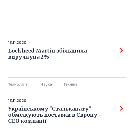
13.11.2020
Lockheed Martin збільшила
виручкуна 2%
Технології
Наука
Технiка
13.11.2020
Українському "Стальканату"
обмежують поставки в Європу -
СЕО компанії