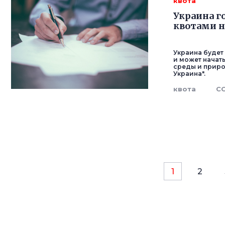
квота
Украина г
квотами на
Украина будет
и может начать
среды и приро
Украина".
квота
С
1
2