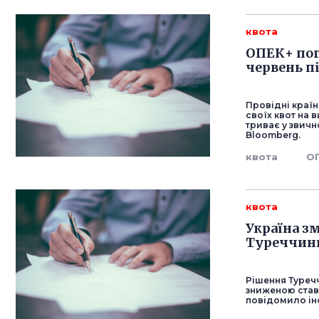
квота
ОПЕК+ пог
червень п
Провідні краї
своїх квот на 
триває у звичн
Bloomberg.
квота
О
квота
Україна з
Туреччин
Рішення Туречч
зниженою став
повідомило ін