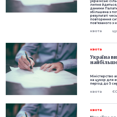
українські сіл
липня йдеться,
даними Палати,
збільшена з по
результаті че
повторення сит
пов'язаного з
квота
ц
квота
Україна в
найбільше
Міністерство 
на цукор для е
період до 5 се
квота
Є
квота