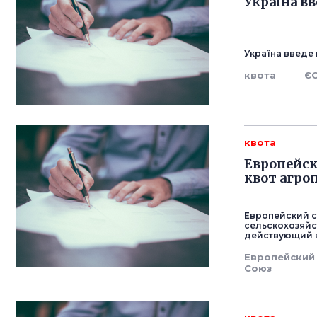
Україна вв
Україна введе 
квота
Є
квота
Европейск
квот агр
Европейский с
сельскохозяйс
действующий 
Европейский
Союз