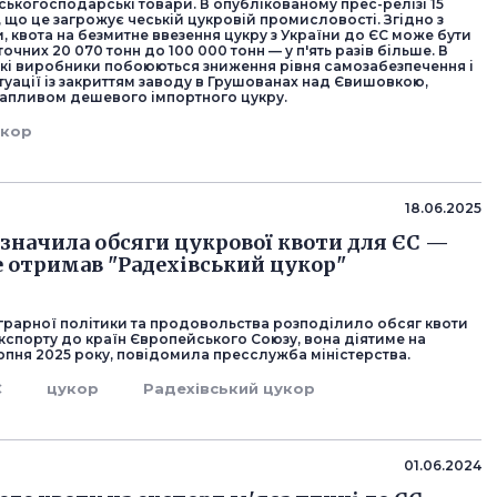
ьськогосподарські товари. В опублікованому прес-релізі 15
 що це загрожує чеській цукровій промисловості. Згідно з
 квота на безмитне ввезення цукру з України до ЄС може бути
точних 20 070 тонн до 100 000 тонн — у п'ять разів більше. В
ські виробники побоюються зниження рівня самозабезпечення і
уації із закриттям заводу в Грушованах над Євишовкою,
 напливом дешевого імпортного цукру.
укор
18.06.2025
изначила обсяги цукрової квоти для ЄС —
 отримав "Радехівський цукор"
аграрної політики та продовольства розподілило обсяг квоти
кспорту до країн Європейського Союзу, вона діятиме на
рпня 2025 року, повідомила пресслужба міністерства.
С
цукор
Радехівський цукор
01.06.2024