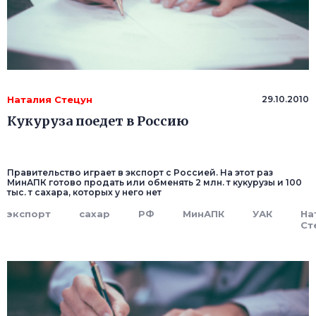
Наталия Стецун
29.10.2010
Кукуруза поедет в Россию
Правительство играет в экспорт с Россией. На этот раз
МинАПК готово продать или обменять 2 млн. т кукурузы и 100
тыс. т сахара, которых у него нет
экспорт
сахар
РФ
МинАПК
УАК
На
Ст