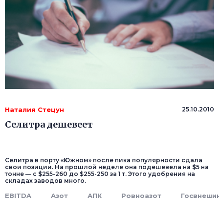
Наталия Стецун
25.10.2010
Селитра дешевеет
Селитра в порту «Южном» после пика популярности сдала
свои позиции. На прошлой неделе она подешевела на $5 на
тонне — с $255-260 до $255-250 за 1 т. Этого удобрения на
складах заводов много.
EBITDA
Азот
АПК
Ровноазот
Госвнеши