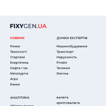
НОВИНИ
ДУМКИ ЕКСПЕРТIВ
Ринки
Машинобудування
Технології
Транспорт
Стартапи
Нерухомість
Енергетика
Рітейл
Нафта і газ
Телеком
Металургія
Хімічна
Агро
Банки
АНАЛIТИКА
валюта
криптовалюта
Обзоры рынка