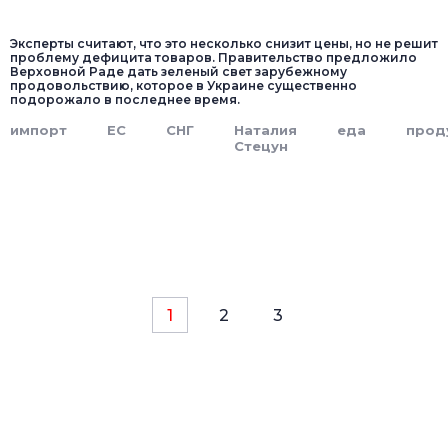
Эксперты считают, что это несколько снизит цены, но не решит
проблему дефицита товаров. Правительство предложило
Верховной Раде дать зеленый свет зарубежному
продовольствию, которое в Украине существенно
подорожало в последнее время.
импорт
ЕС
СНГ
Наталия
еда
прод
Стецун
1
2
3