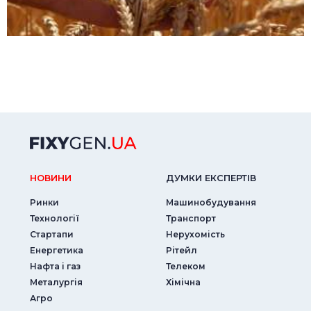
НОВИНИ
ДУМКИ ЕКСПЕРТIВ
Ринки
Машинобудування
Технології
Транспорт
Стартапи
Нерухомість
Енергетика
Рітейл
Нафта і газ
Телеком
Металургія
Хімічна
Агро