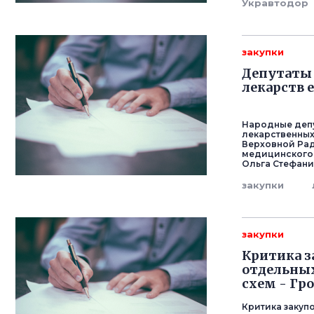
Укравтодор
закупки
Депутаты
лекарств 
Народные деп
лекарственных
Верховной Рад
медицинского 
Ольга Стефан
закупки
закупки
Критика з
отдельных
схем - Гр
Критика закуп