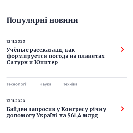
Популярнi новини
13.11.2020
Учёные рассказали, как
формируется погода на планетах
Сатурн и Юпитер
Технології
Наука
Технiка
13.11.2020
Байден запросив у Конгресу річну
допомогу Україні на $61,4 млрд