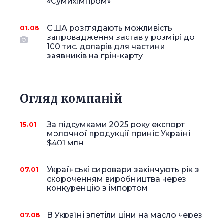
«Сумихімпром»
США розглядають можливість
01.08
запровадження застав у розмірі до
100 тис. доларів для частини
заявників на грін-карту
Огляд компаній
За підсумками 2025 року експорт
15.01
молочної продукції приніс Україні
$401 млн
Українські сировари закінчують рік зі
07.01
скороченням виробництва через
конкуренцію з імпортом
В Україні злетіли ціни на масло через
07.08