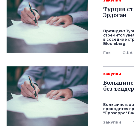
закупки
Турция ст
Эрдоган
Президент Тур
стремится увел
в соседние ст
Bloomberg.
Газ
США
закупки
Большинст
без тенде
Большинство з
проводится пр
"Прозорро" Ва
закупки