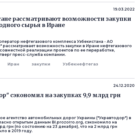
19.03.2022
тане рассматривают возможности закупки
одного сырья в Иране
ператор нефтегазового комплекса Узбекистана - АО
з" рассматривает возможность закупки в Иране нефтегазового
е совместной реализации проектов по ее переработке,
тверг пресс-служба компании.
Иран
закупки
Узбекнефтегаз
24.12.2020
ор" сэкономил на закупках 9,9 млрд грн
ое агентство автомобильных дорог Украины ("Укравтодор") в
ласно открытым данным BI.prozorro.org, сэкономило на
лрд грн (по состоянию на 23 декабря), что на 2 млрд грн
ло в 2019 году.