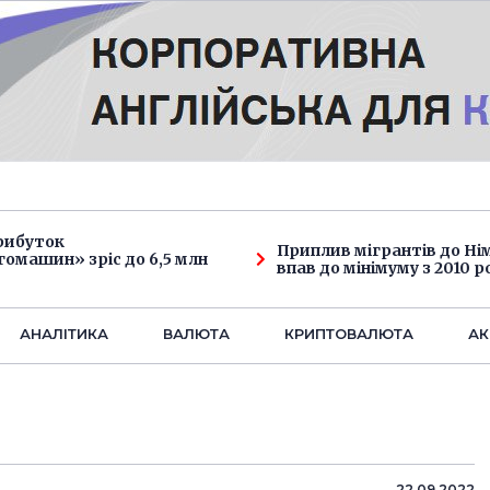
рибуток
Приплив мігрантів до Н
омашин» зріс до 6,5 млн
впав до мінімуму з 2010 р
АНАЛIТИКА
ВАЛЮТА
КРИПТОВАЛЮТА
АК
22.09.2022