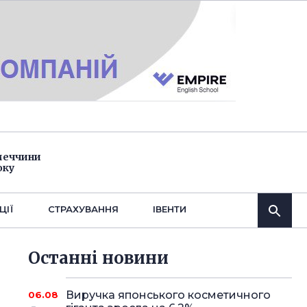
імеччини
оку
ЦІЇ
СТРАХУВАННЯ
IВЕНТИ
Останнi новини
Виручка японського косметичного
06.08