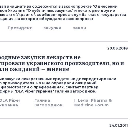
ая инициатива содержится в законопроекте "О внесении
акон Украины "О публичных закупках" и некоторые другие
ые акты Украины", сообщает пресс-служба главы государства
ещания, на котором обсуждался законопроект.
Президент
закупки
закон
29.03.2018
дные закупки лекарств не
ировали украинского производителя, но и
али ожиданий – мнение
е закупки лекарственных средств не дискредитировали
о производителя, но и не оправдали ожиданий
 фармотрасли о преференциях, считает партнер
ирмы "DLA Piper Украина" Галина Загороднюк.
DLA Piper
Галина
II Legal Pharma &
Украина
Загороднюк
Medicine Forum
24.01.2011