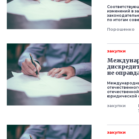
Соответствующ
изменений в з
законодательн
по итогам сов
Порошенко
закупки
Междунаро
дискредит
не оправд
Международны
отечественног
отечественной
юридической ф
закупки
закупки