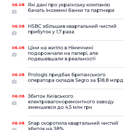
Які дані про українську компанію
06.08
бачать іноземні банки та партнери
HSBC збільшив квартальний чистий
06.08
прибуток у 1,7 раза
Ціни на житло в Німеччині
06.08
подорожчали на папері, але
подешевшали в реальності
Prologis придбає британського
06.08
оператора складів Segro за $18,8 млрд
Збиток Київського
06.08
електровагоноремонтного заводу
зменшився до 4,5 млн грн
Snap скоротила квартальний чистий
06.08
збиток на 38%