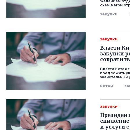
желанием отде
схем в этой о
закупки
закупки
Власти Ки
закупки р
сократить
Власти Китая 
предложить ув
значительный д
Китай
за
закупки
Президент
снижение 
и услуги с