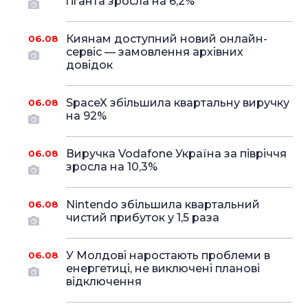
гіганта зросла на 6,2%
Киянам доступний новий онлайн-
06.08
сервіс — замовлення архівних
довідок
SpaceX збільшила квартальну виручку
06.08
на 92%
Виручка Vodafone Україна за півріччя
06.08
зросла на 10,3%
Nintendo збільшила квартальний
06.08
чистий прибуток у 1,5 раза
У Молдові наростають проблеми в
06.08
енергетиці, не виключені планові
відключення