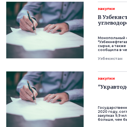
закупки
В Узбекис
углеводор
Монопольный о
"Узбекнефтега
сырья, а такж
сообщила в че
Узбекистан
закупки
"Укравтод
Государственн
2020 году, сог
закупках 9,9 м
больше, чем бы