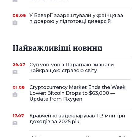
У Баварії заарештували українця за
06.08
підозрою у підготовці диверсій
Найважливіші новини
Суп vori-vori з Парагваю визнали
29.07
найкращою стравою світу
Cryptocurrency Market Ends the Week
01.08
Lower: Bitcoin Drops to $63,000 —
Update from Fixygen
Кравченко задекларував 11,3 млн грн
17.07
доходів за 2025 рік