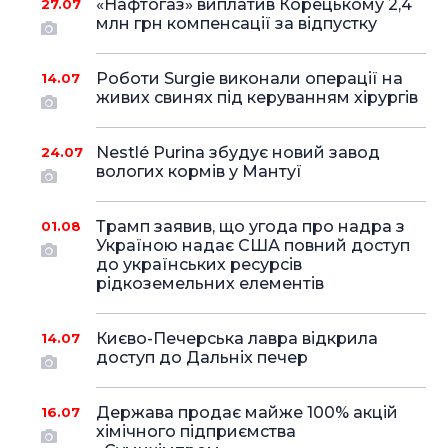
«Нафтогаз» виплатив Корецькому 2,4
27.07
млн грн компенсації за відпустку
Роботи Surgie виконали операції на
14.07
живих свинях під керуванням хірургів
Nestlé Purina збудує новий завод
24.07
вологих кормів у Мантуї
Трамп заявив, що угода про надра з
01.08
Україною надає США повний доступ
до українських ресурсів
рідкоземельних елементів
Києво-Печерська лавра відкрила
14.07
доступ до Дальніх печер
Держава продає майже 100% акцій
16.07
хімічного підприємства