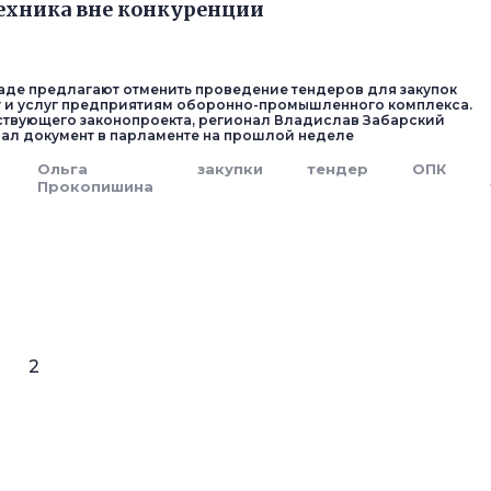
ехника вне конкуренции
аде предлагают отменить проведение тендеров для закупок
т и услуг предприятиям оборонно-промышленного комплекса.
ствующего законопроекта, регионал Владислав Забарский
ал документ в парламенте на прошлой неделе
Ольга
закупки
тендер
ОПК
Прокопишина
2