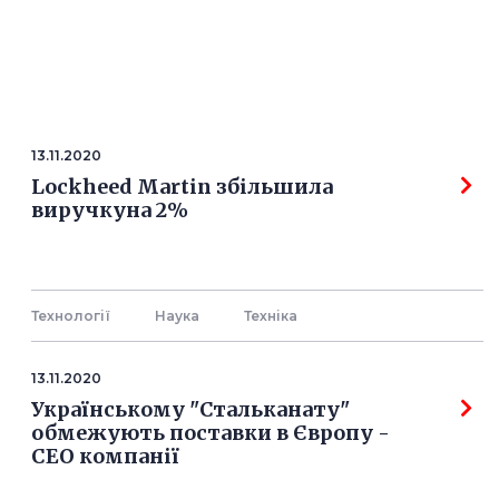
13.11.2020
Lockheed Martin збільшила
виручкуна 2%
Технології
Наука
Технiка
13.11.2020
Українському "Стальканату"
обмежують поставки в Європу -
СЕО компанії