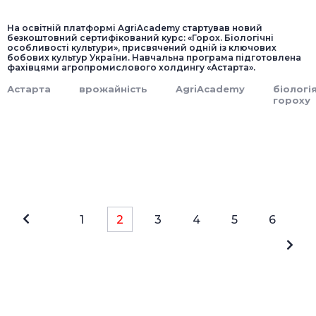
На освітній платформі AgriAcademy стартував новий
безкоштовний сертифікований курс: «Горох. Біологічні
особливості культури», присвячений одній із ключових
бобових культур України. Навчальна програма підготовлена
фахівцями агропромислового холдингу «Астарта».
Астарта
врожайність
AgriAcademy
біологі
гороху
1
2
3
4
5
6