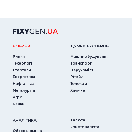
НОВИНИ
ДУМКИ ЕКСПЕРТIВ
Ринки
Машинобудування
Технології
Транспорт
Стартапи
Нерухомість
Енергетика
Рітейл
Нафта і газ
Телеком
Металургія
Хімічна
Агро
Банки
АНАЛIТИКА
валюта
криптовалюта
Обзоры рынка