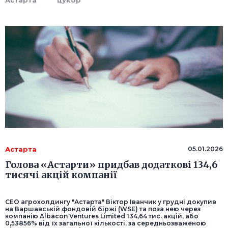
Астарта
цукор
Астарта
05.01.2026
Голова «Астарти» придбав додаткові 134,6
тисячі акцій компанії
CEO агрохолдингу "Астарта" Віктор Іванчик у грудні докупив
на Варшавській фондовій біржі (WSE) та поза нею через
компанію Albacon Ventures Limited 134,64 тис. акцій, або
0,53856% від їх загальної кількості, за середньозваженою