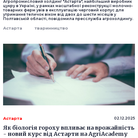
Агропромисловий холдинг "Астарта", найбільший виробник
цукру в Україні, у рамках масштабної реконструкції молочно-
товарних ферм увів в експлуатацію черговий корпус для
утримання теличок віком від двох до шести місяців у
Полтавській області, повідомила пресслужба агрохолдингу.
Астарта
тваринництво
Астарта
02.12.2025
Як біологія гороху впливає на врожайність
- новий курс від Астарти на AgriAcademy