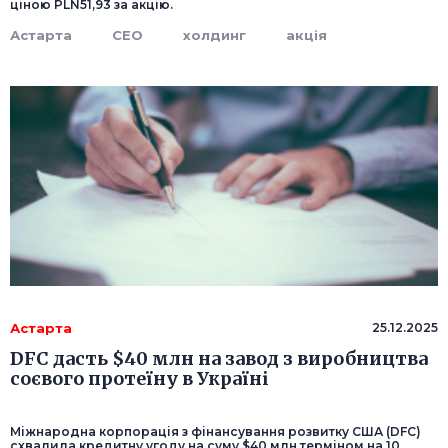
ціною PLN51,93 за акцію.
Астарта
CEO
холдинг
акція
Астарта
25.12.2025
DFC дасть $40 млн на завод з виробництва
соєвого протеїну в Україні
Міжнародна корпорація з фінансування розвитку США (DFC)
схвалила кредитну угоду на суму $40 млн терміном на 10