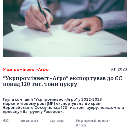
Укрпромінвест-Агро
13.11.2023
"Укрпромінвест-Агро" експортував до ЄС
понад 120 тис. тонн цукру
Група компаній "Укрпромінвест-Агро" у 2022-2023
маркетинговому році (МР) експортувала до країн
Європейського Союзу понад 120 тис. тонн цукру, повідомила
пресслужба групи у Facebook.
ЄС
експорт
цукор
Укрпромінвест-
Агро