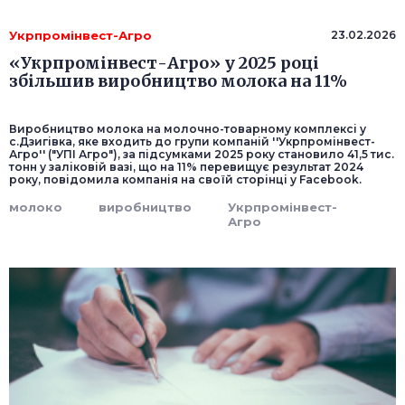
Укрпромінвест-Агро
23.02.2026
«Укрпромінвест-Агро» у 2025 році
збільшив виробництво молока на 11%
Виробництво молока на молочно-товарному комплексі у
с.Дзигівка, яке входить до групи компаній ''Укрпромінвест-
Агро'' ("УПІ Агро"), за підсумками 2025 року становило 41,5 тис.
тонн у заліковій вазі, що на 11% перевищує результат 2024
року, повідомила компанія на своїй сторінці у Facebook.
молоко
виробництво
Укрпромінвест-
Агро