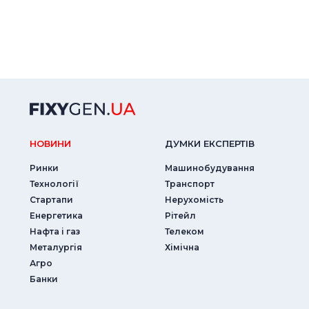
НОВИНИ
ДУМКИ ЕКСПЕРТIВ
Ринки
Машинобудування
Технології
Транспорт
Стартапи
Нерухомість
Енергетика
Рітейл
Нафта і газ
Телеком
Металургія
Хімічна
Агро
Банки