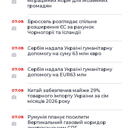
міграційних норм для іноземних
громадян
Брюссель розглядає спільне
07.08
розширення ЄС за рахунок
Чорногорії та Ісландії
Сербія надала Україні гуманітарну
07.08
допомогу на суму 63 млн євро
Сербія надала Україні гуманітарну
07.08
допомогу на EUR63 млн
Китай забезпечив майже 29%
07.08
товарного імпорту України за сім
місяців 2026 року
Румунія планує посилити
07.08
Вертикальний газовий коридор
американським СПГ