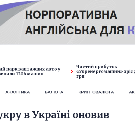
Чистий прибуток
ий парк вантажних авто у
«Укренергомашин» зріс д
овнили 1206 машин
грн
АНАЛIТИКА
ВАЛЮТА
КРИПТОВАЛЮТА
АК
кру в Україні оновив