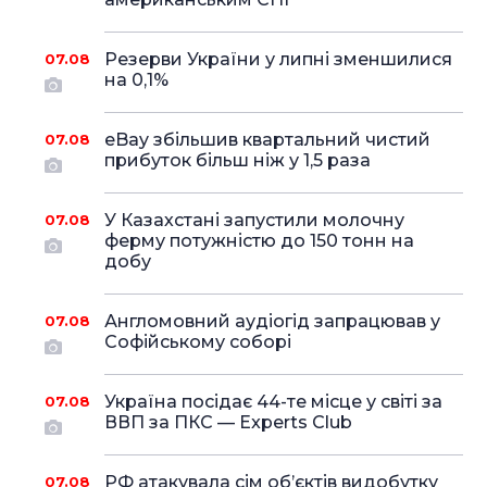
Резерви України у липні зменшилися
07.08
на 0,1%
eBay збільшив квартальний чистий
07.08
прибуток більш ніж у 1,5 раза
У Казахстані запустили молочну
07.08
ферму потужністю до 150 тонн на
добу
Англомовний аудіогід запрацював у
07.08
Софійському соборі
Україна посідає 44-те місце у світі за
07.08
ВВП за ПКС — Experts Club
РФ атакувала сім об’єктів видобутку
07.08