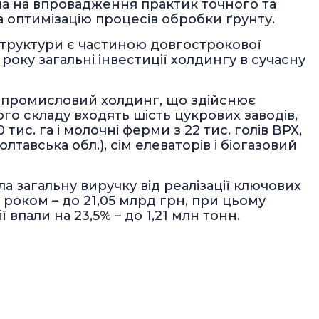
на на впровадження практик точного та
 оптимізацію процесів обробки ґрунту.
структури є частиною довгострокової
 року загальні інвестиції холдингу в сучасну
ропромисловий холдинг, що здійснює
ого складу входять шість цукрових заводів,
ис. га і молочні ферми з 22 тис. голів ВРХ,
тавська обл.), сім елеваторів і біогазовий
а загальну виручку від реалізації ключових
4 роком – до 21,05 млрд грн, при цьому
 впали на 23,5% – до 1,21 млн тонн.