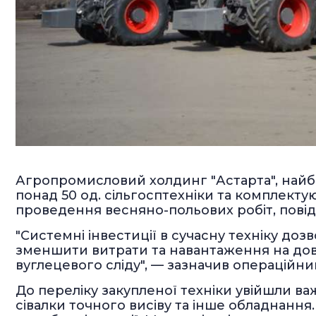
Агропромисловий холдинг "Астарта", найбі
понад 50 од. сільгосптехніки та комплекту
проведення весняно-польових робіт, пові
"Системні інвестиції в сучасну техніку до
зменшити витрати та навантаження на дов
вуглецевого сліду", — зазначив операційн
До переліку закупленої техніки увійшли важ
сівалки точного висіву та інше обладнання