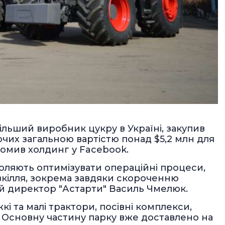
льший виробник цукру в Україні, закупив
ючих загальною вартістю понад $5,2 млн для
домив холдинг у Facebook.
зволяють оптимізувати операційні процеси,
кілля, зокрема завдяки скороченню
ий директор "Астарти" Василь Чмелюк.
кі та малі трактори, посівні комплекси,
. Основну частину парку вже доставлено на