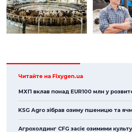
Читайте на Fixygen.ua
МХП вклав понад EUR100 млн у розвито
KSG Agro зібрав озиму пшеницю та ячмі
Агрохолдинг CFG засіє озимими культу