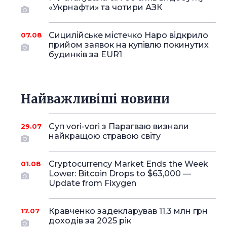
«Укрнафти» та чотири АЗК
Сицилійське містечко Наро відкрило
07.08
прийом заявок на купівлю покинутих
будинків за EUR1
Найважливіші новини
Суп vori-vori з Парагваю визнали
29.07
найкращою стравою світу
Cryptocurrency Market Ends the Week
01.08
Lower: Bitcoin Drops to $63,000 —
Update from Fixygen
Кравченко задекларував 11,3 млн грн
17.07
доходів за 2025 рік