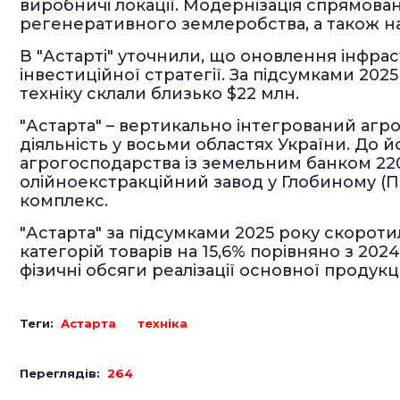
виробничі локації. Модернізація спрямова
регенеративного землеробства, а також на
В "Астарті" уточнили, що оновлення інфра
інвестиційної стратегії. За підсумками 2025
техніку склали близько $22 млн.
"Астарта" – вертикально інтегрований аг
діяльність у восьми областях України. До й
агрогосподарства із земельним банком 220 т
олійноекстракційний завод у Глобиному (Пол
комплекс.
"Астарта" за підсумками 2025 року скоротил
категорій товарів на 15,6% порівняно з 202
фізичні обсяги реалізації основної продукції
Теги:
Астарта
техніка
Переглядів:
264