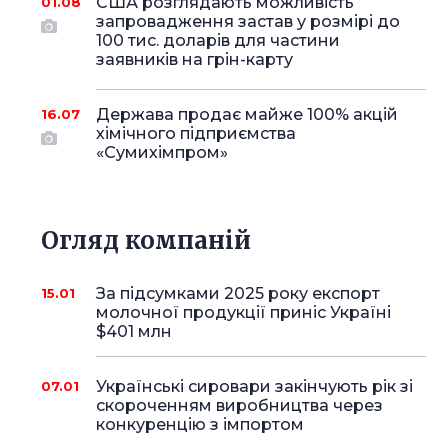
США розглядають можливість
01.08
запровадження застав у розмірі до
100 тис. доларів для частини
заявників на грін-карту
Держава продає майже 100% акцій
16.07
хімічного підприємства
«Сумихімпром»
Огляд компаній
За підсумками 2025 року експорт
15.01
молочної продукції приніс Україні
$401 млн
Українські сировари закінчують рік зі
07.01
скороченням виробництва через
конкуренцію з імпортом