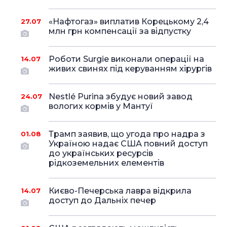
«Нафтогаз» виплатив Корецькому 2,4
27.07
млн грн компенсації за відпустку
Роботи Surgie виконали операції на
14.07
живих свинях під керуванням хірургів
Nestlé Purina збудує новий завод
24.07
вологих кормів у Мантуї
Трамп заявив, що угода про надра з
01.08
Україною надає США повний доступ
до українських ресурсів
рідкоземельних елементів
Києво-Печерська лавра відкрила
14.07
доступ до Дальніх печер