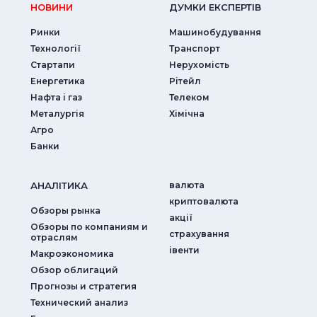
НОВИНИ
ДУМКИ ЕКСПЕРТIВ
Ринки
Машинобудування
Технології
Транспорт
Стартапи
Нерухомість
Енергетика
Рітейл
Нафта і газ
Телеком
Металургія
Хімічна
Агро
Банки
АНАЛIТИКА
валюта
криптовалюта
Обзоры рынка
акції
Обзоры по компаниям и
страхування
отраслям
iвенти
Макроэкономика
Обзор облигаций
Прогнозы и стратегия
Технический анализ