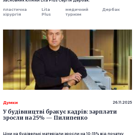
засновник клініки Lita Plus Сергій Дербак.
пластична
Lita
медичний
Дербак
хірургія
Plus
туризм
Думки
26.11.2025
У будівництві бракує кадрів: зарплати
зросли на 25% — Пилипенко
Ціни на будівельні матеріали зросли на 10-15% від початку