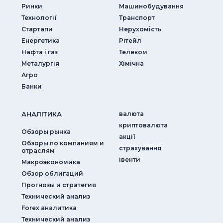
Ринки
Машинобудування
Технології
Транспорт
Стартапи
Нерухомість
Енергетика
Рітейл
Нафта і газ
Телеком
Металургія
Хімічна
Агро
Банки
АНАЛIТИКА
валюта
криптовалюта
Обзоры рынка
акції
Обзоры по компаниям и
страхування
отраслям
iвенти
Макроэкономика
Обзор облигаций
Прогнозы и стратегия
Технический анализ
Forex аналитика
Технический анализ