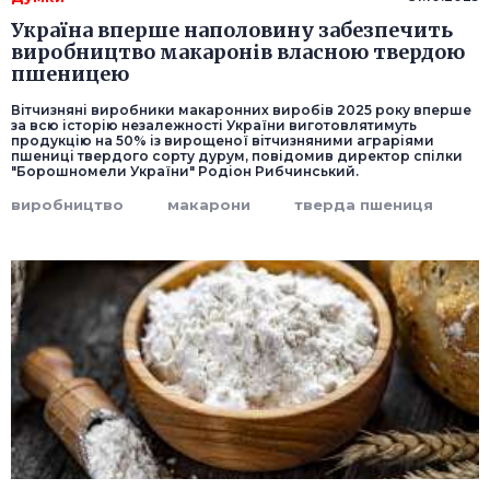
Україна вперше наполовину забезпечить
виробництво макаронів власною твердою
пшеницею
Вітчизняні виробники макаронних виробів 2025 року вперше
за всю історію незалежності України виготовлятимуть
продукцію на 50% із вирощеної вітчизняними аграріями
пшениці твердого сорту дурум, повідомив директор спілки
"Борошномели України" Родіон Рибчинський.
виробництво
макарони
тверда пшениця