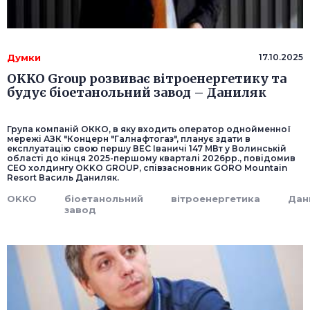
Думки
17.10.2025
OKKO Group розвиває вітроенергетику та
будує біоетанольний завод – Даниляк
Група компаній ОККО, в яку входить оператор однойменної
мережі АЗК "Концерн "Галнафтогаз", планує здати в
експлуатацію свою першу ВЕС Іваничі 147 МВт у Волинській
області до кінця 2025-першому кварталі 2026рр., повідомив
СЕО холдингу OKKO GROUP, співзасновник GORO Mountain
Resort Василь Даниляк.
OKKO
біоетанольний
вітроенергетика
Дан
завод