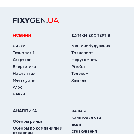
НОВИНИ
ДУМКИ ЕКСПЕРТIВ
Ринки
Машинобудування
Технології
Транспорт
Стартапи
Нерухомість
Енергетика
Рітейл
Нафта і газ
Телеком
Металургія
Хімічна
Агро
Банки
АНАЛIТИКА
валюта
криптовалюта
Обзоры рынка
акції
Обзоры по компаниям и
страхування
отраслям