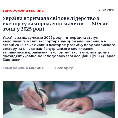
заморожена малина
12.02.2026
Україна втримала світове лідерство з
експорту замороженої малини — 80 тис.
тонн у 2025 році
Україна за підсумками 2025 року підтвердила статус
найбільшого у світі експортера замороженої малини, а в
сезоні 2026-го ключовим вектором розвитку плодоовочевого
сектору на тлі стагнації внутрішнього споживання
залишиться нарощування експортної експансії, повідомив
президент Української плодоовочевої асоціації (УПОА) Тарас
Баштанник.
заморожена малина
експорту