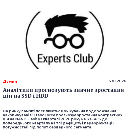
Думки
16.01.2026
Аналітики прогнозують значне зростання
цін на SSD і HDD
На ринку пам'яті посилюються очікування подорожчання
накопичувачів: TrendForce прогнозує зростання контрактних
цін на NAND Flash у I кварталі 2026 року на 33-38% до
попереднього кварталу на тлі дефіциту і переорієнтації
потужностей під попит серверного сегмента.