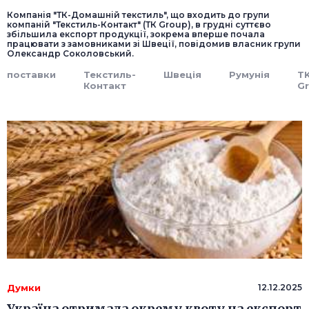
Компанія "ТК-Домашній текстиль", що входить до групи
компаній "Текстиль-Контакт" (ТК Group), в грудні суттєво
збільшила експорт продукції, зокрема вперше почала
працювати з замовниками зі Швеції, повідомив власник групи
Олександр Соколовський.
поставки
Текстиль-
Швеція
Румунія
T
Контакт
G
Думки
12.12.2025
Україна отримала окрему квоту на експорт