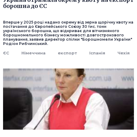
борошна до ЄС
Вперше у 2025 році надано окрему від зерна щорічну квоту на
постачання до Європейського Союзу 30 тис. тонн
українського борошна, що відкриває для вітчизняного
борошномельного бізнесу можливості довгострокового
планування, заявив директор спілки "Борошномели України"
Родіон Рибчинський.
ЄС
Німеччина
експорт
Іспанія
Чехія