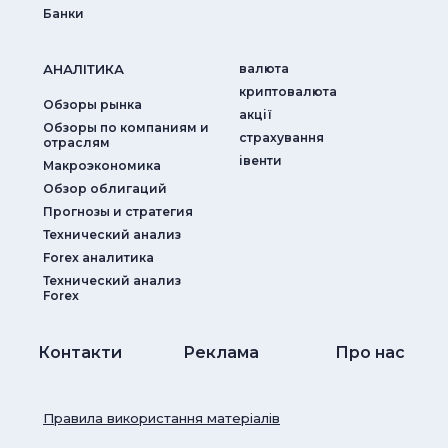
Банки
АНАЛIТИКА
валюта
криптовалюта
Обзоры рынка
акції
Обзоры по компаниям и
страхування
отраслям
iвенти
Макроэкономика
Обзор облигаций
Прогнозы и стратегия
Технический анализ
Forex аналитика
Технический анализ
Forex
Контакти
Реклама
Про нас
Правила використання матеріалів