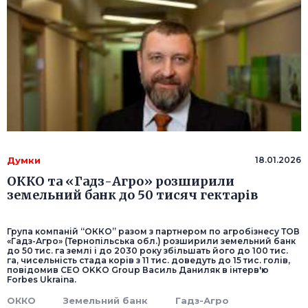
Думки
18.01.2026
ОККО та «Гадз-Агро» розширили
земельний банк до 50 тисяч гектарів
Група компаній “ОККО” разом з партнером по агробізнесу ТОВ
«Гадз-Агро» (Тернопільська обл.) розширили земельний банк
до 50 тис. га землі і до 2030 року збільшать його до 100 тис.
га, чисельність стада корів з 11 тис. доведуть до 15 тис. голів,
повідомив CEO OKKO Group Василь Даниляк в інтерв'ю
Forbes Ukraina.
ОККО
Земельний банк
Гадз-Агро