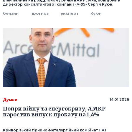
ціни палива на роздрібному ринку вже з січня, повідомив
директор консалтингової компанії «А-95» Сергій Куюн.
бензин
прогноз
експерт
Куюн
Думки
14.01.2026
Попри війну та енергокризу, АМКР
наростив випуск прокату на 1,4%
Криворізький гірничо-металургійний комбінат ПАТ