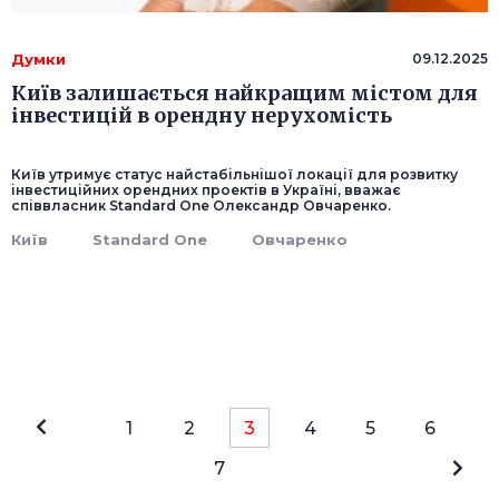
Думки
09.12.2025
Київ залишається найкращим містом для
інвестицій в орендну нерухомість
Київ утримує статус найстабільнішої локації для розвитку
інвестиційних орендних проектів в Україні, вважає
співвласник Standard One Олександр Овчаренко.
Київ
Standard One
Овчаренко
1
2
3
4
5
6
7