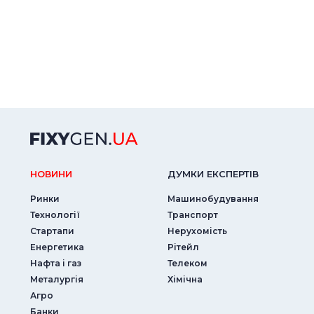
НОВИНИ
ДУМКИ ЕКСПЕРТIВ
Ринки
Машинобудування
Технології
Транспорт
Стартапи
Нерухомість
Енергетика
Рітейл
Нафта і газ
Телеком
Металургія
Хімічна
Агро
Банки