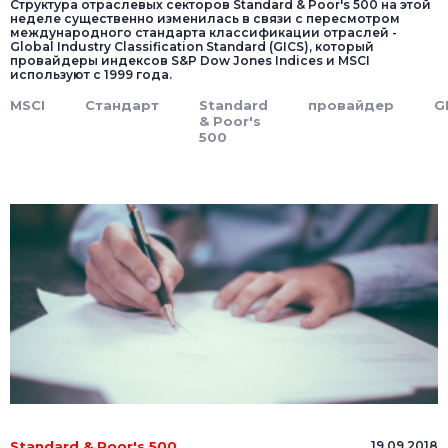
Структура отраслевых секторов Standard & Poor's 500 на этой
неделе существенно изменилась в связи с пересмотром
международного стандарта классификации отраслей -
Global Industry Classification Standard (GICS), который
провайдеры индексов S&P Dow Jones Indices и MSCI
используют с 1999 года.
MSCI
Стандарт
Standard
провайдер
G
& Poor's
500
Standard & Poor's 500
19.09.2018