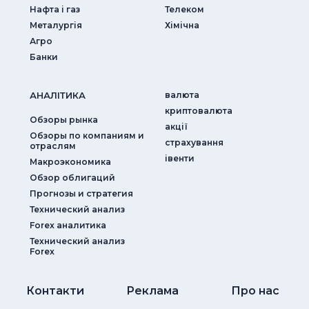
Нафта і газ
Телеком
Металургія
Хімічна
Агро
Банки
АНАЛIТИКА
валюта
криптовалюта
Обзоры рынка
акції
Обзоры по компаниям и
страхування
отраслям
iвенти
Макроэкономика
Обзор облигаций
Прогнозы и стратегия
Технический анализ
Forex аналитика
Технический анализ
Forex
Контакти
Реклама
Про нас