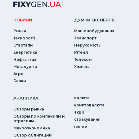
НОВИНИ
ДУМКИ ЕКСПЕРТIВ
Ринки
Машинобудування
Технології
Транспорт
Стартапи
Нерухомість
Енергетика
Рітейл
Нафта і газ
Телеком
Металургія
Хімічна
Агро
Банки
АНАЛIТИКА
валюта
криптовалюта
Обзоры рынка
акції
Обзоры по компаниям и
страхування
отраслям
iвенти
Макроэкономика
Обзор облигаций