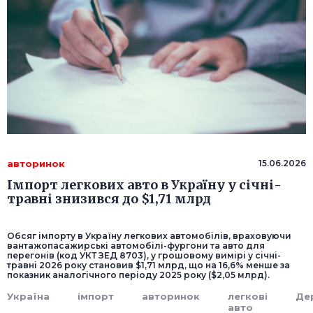
авторинок
15.06.2026
Імпорт легкових авто в Україну у січні-
травні знизився до $1,71 млрд
Обсяг імпорту в Україну легкових автомобілів, враховуючи
вантажопасажирські автомобілі-фургони та авто для
перегонів (код УКТ ЗЕД 8703), у грошовому вимірі у січні-
травні 2026 року становив $1,71 млрд, що на 16,6% менше за
показник аналогічного періоду 2025 року ($2,05 млрд).
Україна
імпорт
авторинок
легкові
Де
авто