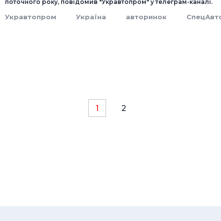
поточного року, повідомив "Укравтопром" у телеграм-каналі.
Укравтопром
Україна
авторинок
СпецАвт
1
2