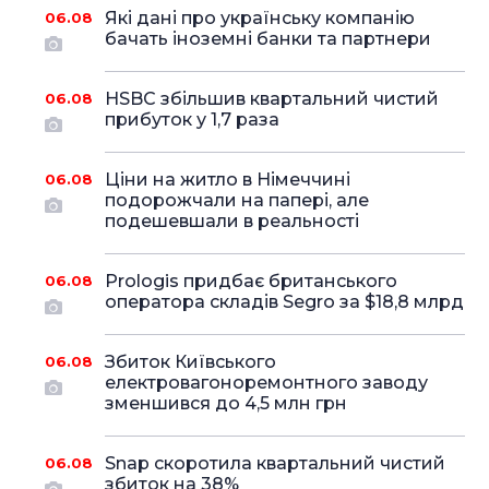
Які дані про українську компанію
06.08
бачать іноземні банки та партнери
HSBC збільшив квартальний чистий
06.08
прибуток у 1,7 раза
Ціни на житло в Німеччині
06.08
подорожчали на папері, але
подешевшали в реальності
Prologis придбає британського
06.08
оператора складів Segro за $18,8 млрд
Збиток Київського
06.08
електровагоноремонтного заводу
зменшився до 4,5 млн грн
Snap скоротила квартальний чистий
06.08
збиток на 38%