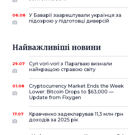
У Баварії заарештували українця за
06.08
підозрою у підготовці диверсій
Найважливіші новини
Суп vori-vori з Парагваю визнали
29.07
найкращою стравою світу
Cryptocurrency Market Ends the Week
01.08
Lower: Bitcoin Drops to $63,000 —
Update from Fixygen
Кравченко задекларував 11,3 млн грн
17.07
доходів за 2025 рік