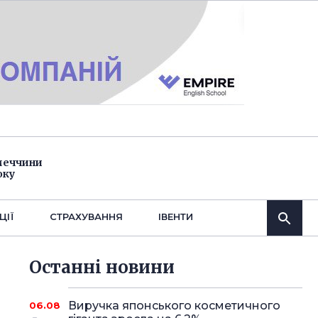
імеччини
оку
ЦІЇ
СТРАХУВАННЯ
IВЕНТИ
Останнi новини
Виручка японського косметичного
06.08