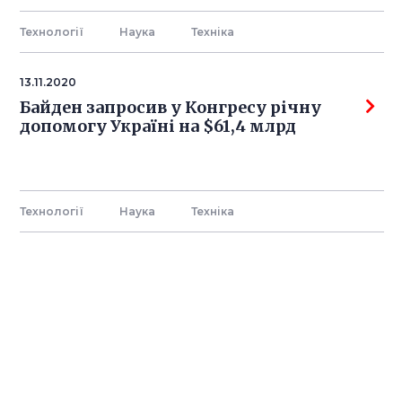
Технології
Наука
Технiка
13.11.2020
Байден запросив у Конгресу річну
допомогу Україні на $61,4 млрд
Технології
Наука
Технiка