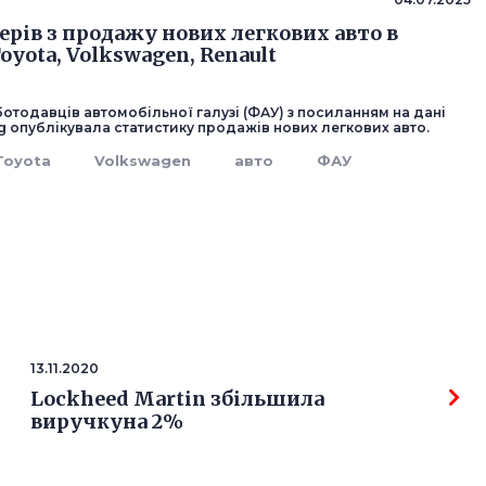
ерів з продажу нових легкових авто в
Toyota, Volkswagen, Renault
отодавців автомобільної галузі (ФАУ) з посиланням на дані
g опублікувала статистику продажів нових легкових авто.
Toyota
Volkswagen
авто
ФАУ
13.11.2020
Lockheed Martin збільшила
виручкуна 2%