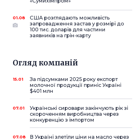
«Сумихімпром»
США розглядають можливість
01.08
запровадження застав у розмірі до
100 тис. доларів для частини
заявників на грін-карту
Огляд компаній
За підсумками 2025 року експорт
15.01
молочної продукції приніс Україні
$401 млн
Українські сировари закінчують рік зі
07.01
скороченням виробництва через
конкуренцію з імпортом
В Україні злетіли ціни на масло через
07.08