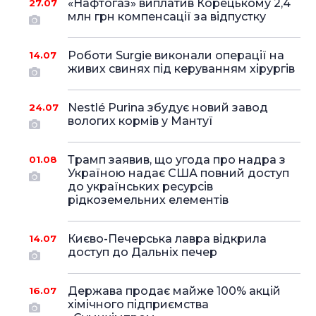
«Нафтогаз» виплатив Корецькому 2,4
27.07
млн грн компенсації за відпустку
Роботи Surgie виконали операції на
14.07
живих свинях під керуванням хірургів
Nestlé Purina збудує новий завод
24.07
вологих кормів у Мантуї
Трамп заявив, що угода про надра з
01.08
Україною надає США повний доступ
до українських ресурсів
рідкоземельних елементів
Києво-Печерська лавра відкрила
14.07
доступ до Дальніх печер
Держава продає майже 100% акцій
16.07
хімічного підприємства