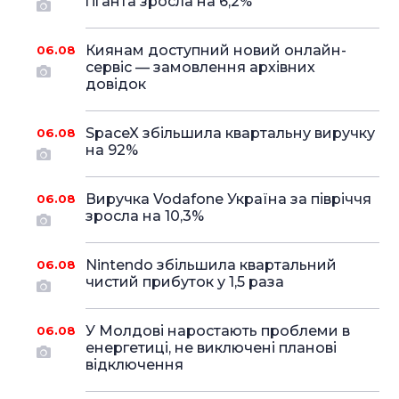
гіганта зросла на 6,2%
Киянам доступний новий онлайн-
06.08
сервіс — замовлення архівних
довідок
SpaceX збільшила квартальну виручку
06.08
на 92%
Виручка Vodafone Україна за півріччя
06.08
зросла на 10,3%
Nintendo збільшила квартальний
06.08
чистий прибуток у 1,5 раза
У Молдові наростають проблеми в
06.08
енергетиці, не виключені планові
відключення