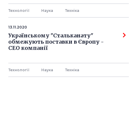
Технології
Наука
Технiка
13.11.2020
Українському "Стальканату"
обмежують поставки в Європу -
СЕО компанії
Технології
Наука
Технiка