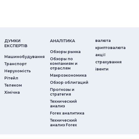
ДУМКИ
АНАЛIТИКА
валюта
ЕКСПЕРТIВ
криптовалюта
Обзоры рынка
акції
Машинобудування
Обзоры по
страхування
компаниям и
Транспорт
отраслям
iвенти
Нерухомість
Макроэкономика
Рітейл
Обзор облигаций
Телеком
Прогнозы и
Хімічна
стратегия
Технический
анализ
Forex аналитика
Технический
анализ Forex