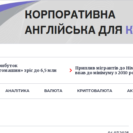
рибуток
Приплив мігрантів до Н
омашин» зріс до 6,5 млн
впав до мінімуму з 2010 р
АНАЛIТИКА
ВАЛЮТА
КРИПТОВАЛЮТА
АК
04.07.2025