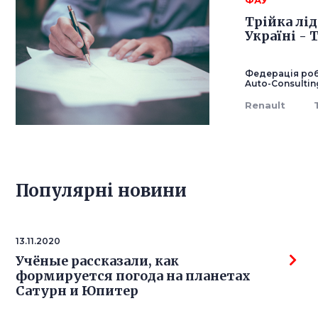
ФАУ
Трійка лід
Україні - 
Федерація роб
Auto-Consultin
Renault
Популярнi новини
13.11.2020
Учёные рассказали, как
формируется погода на планетах
Сатурн и Юпитер