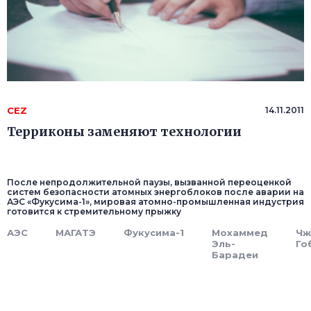
CEZ
14.11.2011
Терриконы заменяют технологии
После непродолжительной паузы, вызванной переоценкой
систем безопасности атомных энергоблоков после аварии на
АЭС «Фукусима-1», мировая атомно-промышленная индустрия
готовится к стремительному прыжку
АЭС
МАГАТЭ
Фукусима-1
Мохаммед
Чж
Эль-
Го
Барадеи