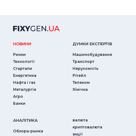
НОВИНИ
ДУМКИ ЕКСПЕРТIВ
Ринки
Машинобудування
Технології
Транспорт
Стартапи
Нерухомість
Енергетика
Рітейл
Нафта і газ
Телеком
Металургія
Хімічна
Агро
Банки
АНАЛIТИКА
валюта
криптовалюта
Обзоры рынка
акції