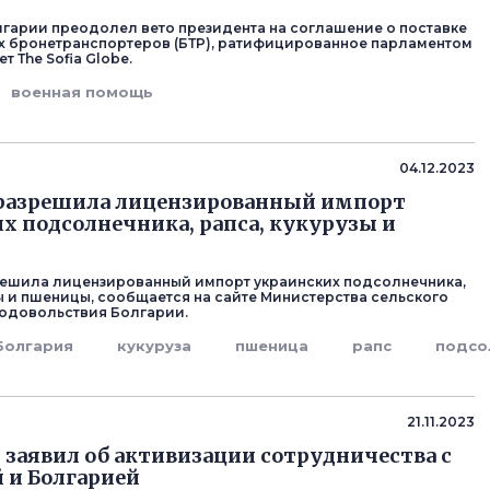
гарии преодолел вето президента на соглашение о поставке
х бронетранспортеров (БТР), ратифицированное парламентом
т Тhe Sofia Globe.
военная помощь
04.12.2023
 разрешила лицензированный импорт
х подсолнечника, рапса, кукурузы и
ешила лицензированный импорт украинских подсолнечника,
зы и пшеницы, сообщается на сайте Министерства сельского
родовольствия Болгарии.
Болгария
кукуруза
пшеница
рапс
подсо
21.11.2023
 заявил об активизации сотрудничества с
 и Болгарией