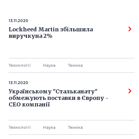
13.11.2020
Lockheed Martin збільшила
виручкуна 2%
Технології
Наука
Технiка
13.11.2020
Українському "Стальканату"
обмежують поставки в Європу -
СЕО компанії
Технології
Наука
Технiка