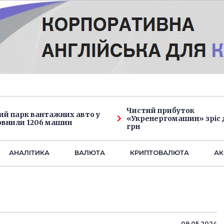
Чистий прибуток
ий парк вантажних авто у
«Укренергомашин» зріс д
овнили 1206 машин
грн
АНАЛIТИКА
ВАЛЮТА
КРИПТОВАЛЮТА
АК
09.05.2024