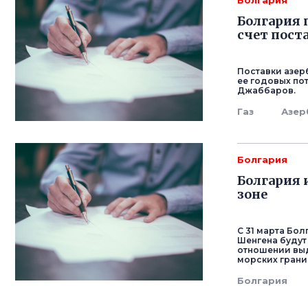
Болгария
Болгария 
счет пост
Поставки азер
ее годовых по
Джаббаров.
Газ
Азер
Болгария
Болгария
зоне
С 31 марта Бо
Шенгена будут 
отношении выд
морских грани
Болгария