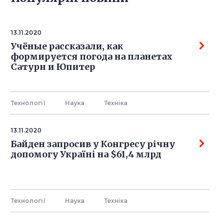
13.11.2020
Учёные рассказали, как
формируется погода на планетах
Сатурн и Юпитер
Технології
Наука
Технiка
13.11.2020
Байден запросив у Конгресу річну
допомогу Україні на $61,4 млрд
Технології
Наука
Технiка