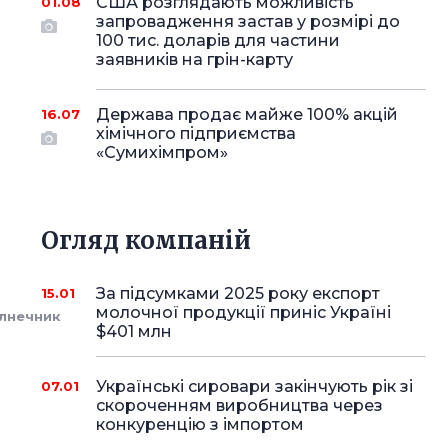
США розглядають можливість
01.08
запровадження застав у розмірі до
100 тис. доларів для частини
заявників на грін-карту
Держава продає майже 100% акцій
16.07
хімічного підприємства
«Сумихімпром»
Огляд компаній
За підсумками 2025 року експорт
15.01
молочної продукції приніс Україні
лнечник
$401 млн
Українські сировари закінчують рік зі
07.01
скороченням виробництва через
конкуренцію з імпортом