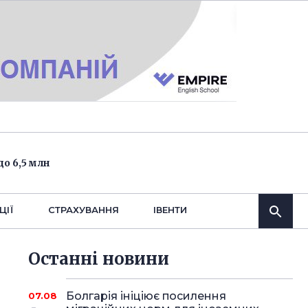
о 6,5 млн
ЦІЇ
СТРАХУВАННЯ
IВЕНТИ
Останнi новини
Болгарія ініціює посилення
07.08