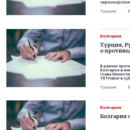
черноморском
Турция
Болгария
Турция, Р
о противо
В рамках прот
Болгария в ян
глава Министе
TRTHaber в суб
Турция
Болгария
Болгария 