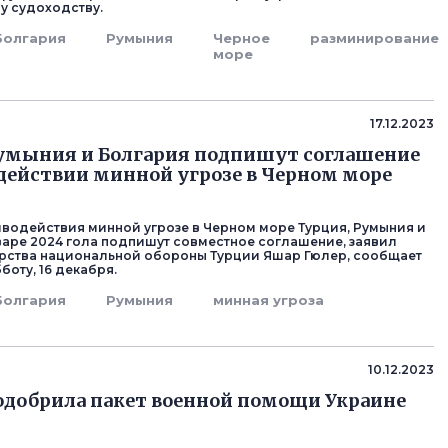
у судоходству.
Болгария
Румыния
Черное
разминирование
море
17.12.2023
умыния и Болгария подпишут соглашение
действии минной угрозе в Черном море
иводействия минной угрозе в Черном море Турция, Румыния и
варе 2024 гола подпишут совместное соглашение, заявил
рства национальной обороны Турции Яшар Гюлер, сообщает
боту, 16 декабря.
Болгария
Румыния
минная угроза
10.12.2023
одобрила пакет военной помощи Украине