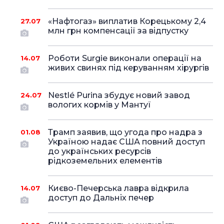
«Нафтогаз» виплатив Корецькому 2,4
27.07
млн грн компенсації за відпустку
Роботи Surgie виконали операції на
14.07
живих свинях під керуванням хірургів
Nestlé Purina збудує новий завод
24.07
вологих кормів у Мантуї
Трамп заявив, що угода про надра з
01.08
Україною надає США повний доступ
до українських ресурсів
рідкоземельних елементів
Києво-Печерська лавра відкрила
14.07
доступ до Дальніх печер