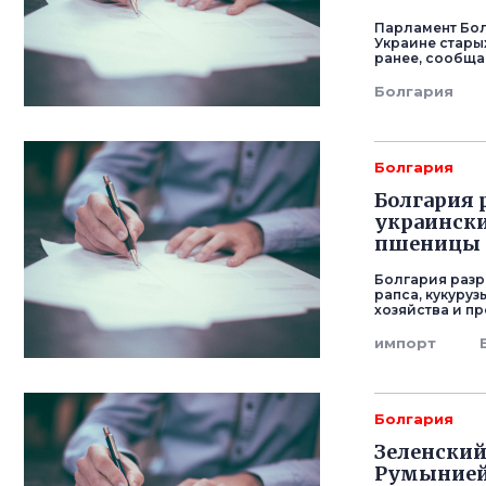
Парламент Бол
Украине стары
ранее, сообщае
Болгария
Болгария
Болгария
украински
пшеницы
Болгария разр
рапса, кукуру
хозяйства и п
импорт
Болгария
Зеленский
Румынией