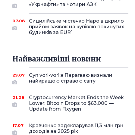
«Укрнафти» та чотири АЗК
Сицилійське містечко Наро відкрило
07.08
прийом заявок на купівлю покинутих
будинків за EUR1
Найважливіші новини
Суп vori-vori з Парагваю визнали
29.07
найкращою стравою світу
Cryptocurrency Market Ends the Week
01.08
Lower: Bitcoin Drops to $63,000 —
Update from Fixygen
Кравченко задекларував 11,3 млн грн
17.07
доходів за 2025 рік