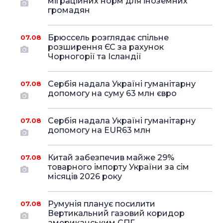
міграційних норм для іноземних
громадян
Брюссель розглядає спільне
07.08
розширення ЄС за рахунок
Чорногорії та Ісландії
Сербія надала Україні гуманітарну
07.08
допомогу на суму 63 млн євро
Сербія надала Україні гуманітарну
07.08
допомогу на EUR63 млн
Китай забезпечив майже 29%
07.08
товарного імпорту України за сім
місяців 2026 року
Румунія планує посилити
07.08
Вертикальний газовий коридор
американським СПГ