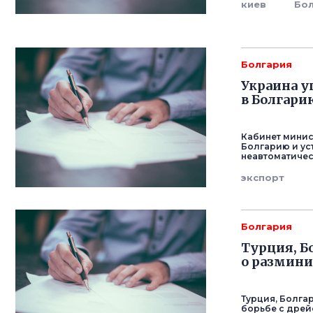
киев
Бо
Болгария
Украина у
в Болгари
Кабинет минис
Болгарию и ус
неавтоматичес
экспорт
Болгария
Турция, Б
о размини
Турция, Болга
борьбе с дре