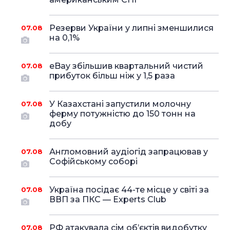
Резерви України у липні зменшилися
07.08
на 0,1%
eBay збільшив квартальний чистий
07.08
прибуток більш ніж у 1,5 раза
У Казахстані запустили молочну
07.08
ферму потужністю до 150 тонн на
добу
Англомовний аудіогід запрацював у
07.08
Софійському соборі
Україна посідає 44-те місце у світі за
07.08
ВВП за ПКС — Experts Club
РФ атакувала сім об’єктів видобутку
07.08