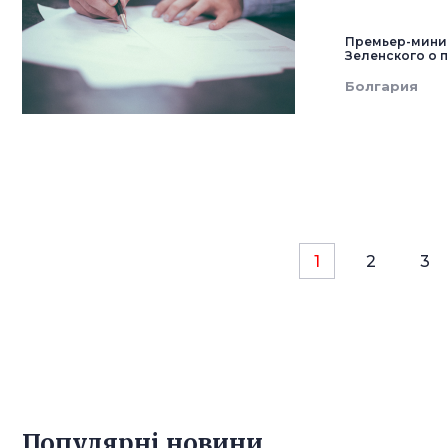
Премьер-мини
Зеленского о 
Болгария
1
2
3
Популярнi новини