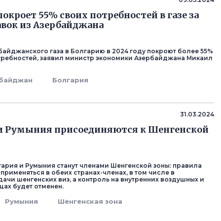
покроет 55% своих потребностей в газе за
авок из Азербайджана
байджанского газа в Болгарию в 2024 году покроют более 55%
требностей, заявил министр экономики Азербайджана Микаил
байджан
Болгария
31.03.2024
 и Румыния присоединяются к Шенгенской
лгария и Румыния станут членами Шенгенской зоны: правила
применяться в обеих странах-членах, в том числе в
ачи шенгенских виз, а контроль на внутренних воздушных и
цах будет отменен.
Румыния
Шенгенская зона