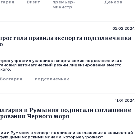
лгария
Визит
премьер-
Денков
министр
05.02.2024
простила правила экспорта подсолнечника
ю
тров упростил условия экспорта семян подсолнечника в
тановил автоматический режим лицензирования вместо
кого.
Болгария
подсолнечник
11.01.2024
олгария и Румыния подписали соглашение
ровании Черного моря
рия и Румыния в четверг подписали соглашение о совместной
йфующими морскими минами, которые угрожают