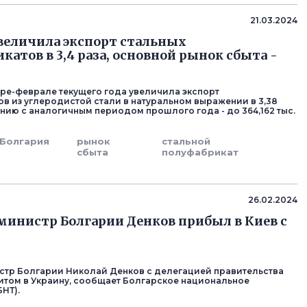
21.03.2024
величила экспорт стальных
катов в 3,4 раза, основной рынок сбыта -
аре-феврале текущего года увеличила экспорт
в из углеродистой стали в натуральном выражении в 3,38
ению с аналогичным периодом прошлого года - до 364,162 тыс.
Болгария
рынок
стальной
сбыта
полуфабрикат
26.02.2024
инистр Болгарии Денков прибыл в Киев с
тр Болгарии Николай Денков с делегацией правительства
итом в Украину, сообщает Болгарское национальное
НТ).