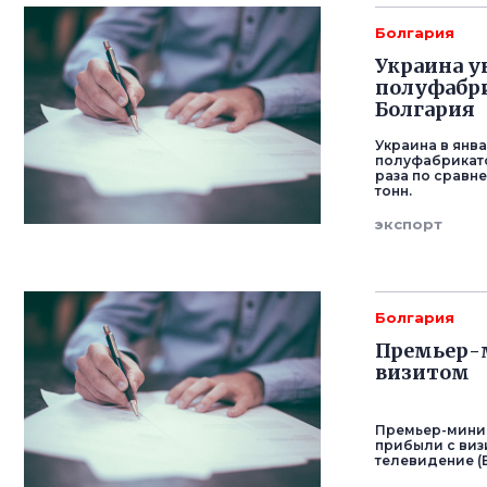
Болгария
Украина у
полуфабри
Болгария
Украина в янв
полуфабрикато
раза по сравн
тонн.
экспорт
Болгария
Премьер-м
визитом
Премьер-минис
прибыли с виз
телевидение (Б