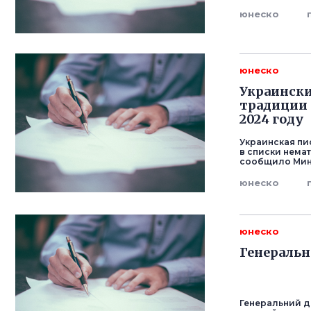
юнеско
юнеско
Украински
традиции 
2024 году
Украинская пи
в списки нема
сообщило Мин
юнеско
юнеско
Генеральн
Генеральний д