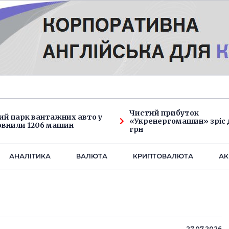
Чистий прибуток
ий парк вантажних авто у
«Укренергомашин» зріс д
овнили 1206 машин
грн
АНАЛIТИКА
ВАЛЮТА
КРИПТОВАЛЮТА
АК
27.07.2026