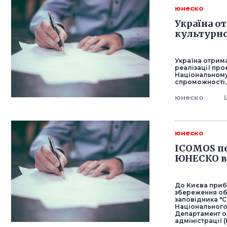
юнеско
Україна о
культурн
Україна отрима
реалізації про
Національному 
спроможності,
юнеско
юнеско
ICOMOS пе
ЮНЕСКО в 
До Києва приб
збереження об
заповідника "С
Національного
Департамент о
адміністрації 