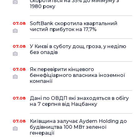
скоротиться на 35% до мінімуму з
1980 року
SoftBank скоротила квартальний
07.08
чистий прибуток на 17,7%
У Києві в суботу дощ, гроза, у неділю
07.08
без опадів
Як перевірити кінцевого
07.08
бенефіціарного власника іноземної
компанії
Дані по ОВДП які знаходяться в обігу
07.08
на 7 серпня від Нацбанку
Київщина залучає Aydem Holding до
07.08
будівництва 100 МВт зеленої
генерації