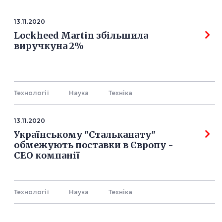
13.11.2020
Lockheed Martin збільшила
виручкуна 2%
Технології
Наука
Технiка
13.11.2020
Українському "Стальканату"
обмежують поставки в Європу -
СЕО компанії
Технології
Наука
Технiка