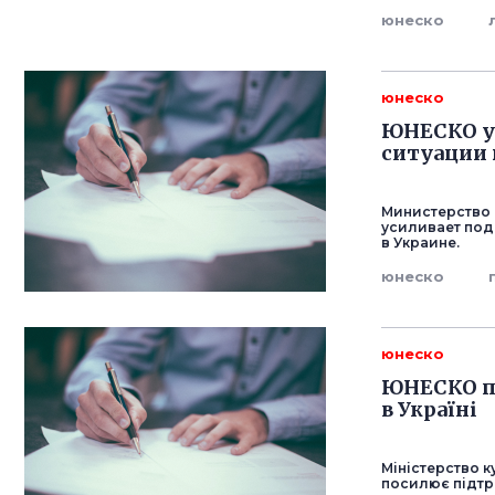
юнеско
юнеско
ЮНЕСКО у
ситуации 
Министерство 
усиливает под
в Украине.
юнеско
юнеско
ЮНЕСКО по
в Україні
Міністерство 
посилює підтри