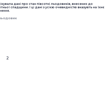
увала дані про стан півсотні льодовиків, внесених до
ітньої спадщини. І ці дані з усією очевидністю вказують на їхнє
нення.
льодовик
2