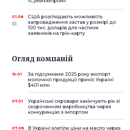
«Сумихімпром»
США розглядають можливість
01.08
запровадження застав у розмірі до
100 тис. доларів для частини
заявників на грін-карту
Огляд компаній
За підсумками 2025 року експорт
15.01
молочної продукції приніс Україні
$401 млн
Українські сировари закінчують рік зі
07.01
скороченням виробництва через
конкуренцію з імпортом
В Україні злетіли ціни на масло через
07.08