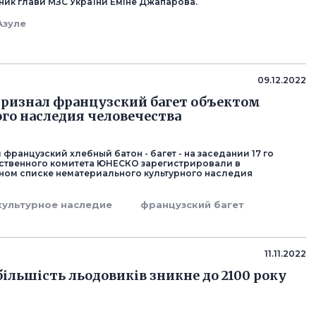
ник глави МЗС України Еміне Джапарова.
Азуле
09.12.2022
ризнал французский багет объектом
го наследия человечества
ранцузский хлебный батон - багет - на заседании 17 го
ственного комитета ЮНЕСКО зарегистрировали в
ном списке нематериального культурного наследия
культурное наследие
французский багет
11.11.2022
ільшість льодовиків зникне до 2100 року