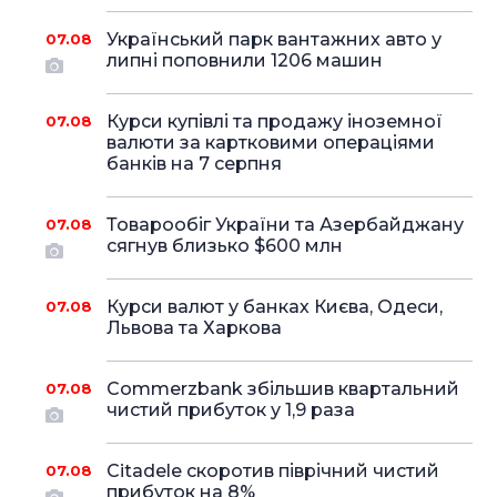
Український парк вантажних авто у
07.08
липні поповнили 1206 машин
Курси купівлі та продажу іноземної
07.08
валюти за картковими операціями
банків на 7 серпня
Товарообіг України та Азербайджану
07.08
сягнув близько $600 млн
Курси валют у банках Києва, Одеси,
07.08
Львова та Харкова
Commerzbank збільшив квартальний
07.08
чистий прибуток у 1,9 раза
Citadele скоротив піврічний чистий
07.08
прибуток на 8%