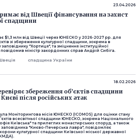
23.04.2026
тримає від Швеції фінансування на захист
ої спадщини
є $1,3 млн від Швеції через ЮНЕСКО у 2026-2027 рр. для
єктів зі збереження культурної спадщини, зокрема в
заповіднику "Хортиця", та зміцнення інституційної
 повідомив міністр закордонних справ Андрій Сибіга.
Швеція
спадщина України
18.02.2026
ревіряє збереження об’єктів спадщини
Києві після російських атак
ула Моніторингова місія ЮНЕСКО (ICOMOS) для оцінки стану
’єктів всесвітньої спадщини ЮНЕСКО, зокрема Національного
офія Київська" та прилеглих монастирських споруд, а також
 заповідника "Києво-Печерська лавра", повідомляє
хорони культурної спадщини Київської міської державної
(КМДА).