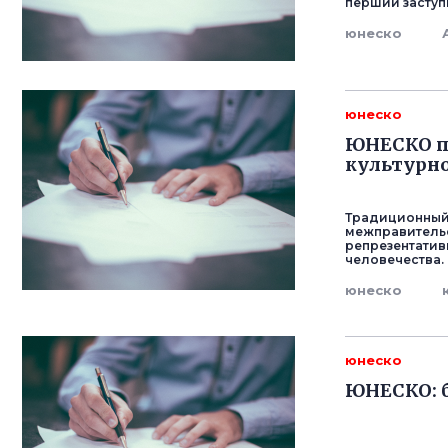
перший заступ
юнеско
юнеско
ЮНЕСКО п
культурно
Традиционный ф
межправитель
репрезентатив
человечества.
юнеско
юнеско
ЮНЕСКО: б