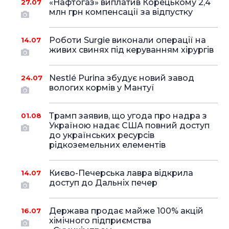
«Нафтогаз» виплатив Корецькому 2,4
27.07
млн грн компенсації за відпустку
Роботи Surgie виконали операції на
14.07
живих свинях під керуванням хірургів
Nestlé Purina збудує новий завод
24.07
вологих кормів у Мантуї
Трамп заявив, що угода про надра з
01.08
Україною надає США повний доступ
до українських ресурсів
рідкоземельних елементів
Києво-Печерська лавра відкрила
14.07
доступ до Дальніх печер
Держава продає майже 100% акцій
16.07
хімічного підприємства