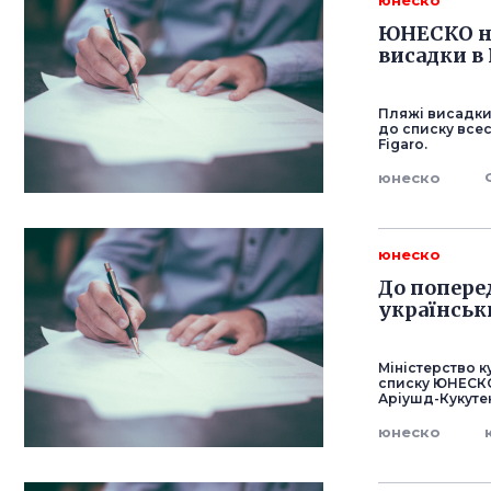
юнеско
ЮНЕСКО на
висадки в
Пляжі висадки 
до списку все
Figaro.
юнеско
юнеско
До попере
українськ
Міністерство 
списку ЮНЕСКО
Аріушд-Кукутен
юнеско