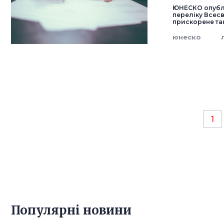
ЮНЕСКО опублік
переліку Всесв
прискорене та
юнеско
1
Популярнi новини