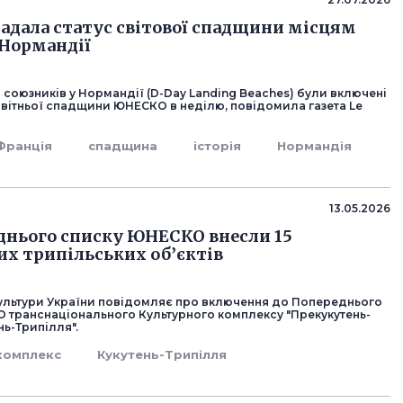
дала статус світової спадщини місцям
 Нормандії
союзників у Нормандії (D-Day Landing Beaches) були включені
світньої спадщини ЮНЕСКО в неділю, повідомила газета Le
Франція
спадщина
історія
Нормандія
13.05.2026
днього списку ЮНЕСКО внесли 15
их трипільських об’єктів
культури України повідомляє про включення до Попереднього
 транснаціонального Культурного комплексу "Прекукутень-
ь-Трипілля".
комплекс
Кукутень-Трипілля