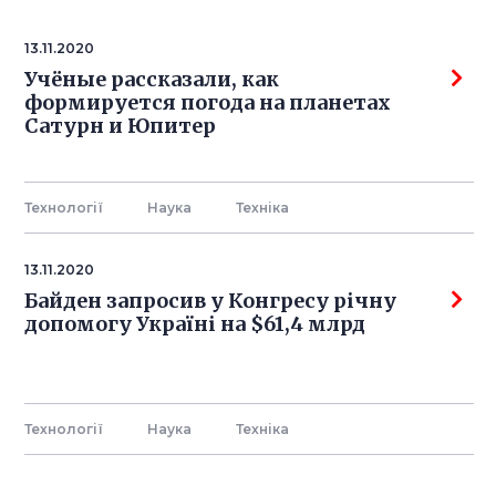
13.11.2020
Учёные рассказали, как
формируется погода на планетах
Сатурн и Юпитер
Технології
Наука
Технiка
13.11.2020
Байден запросив у Конгресу річну
допомогу Україні на $61,4 млрд
Технології
Наука
Технiка