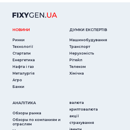
НОВИНИ
ДУМКИ ЕКСПЕРТIВ
Ринки
Машинобудування
Технології
Транспорт
Стартапи
Нерухомість
Енергетика
Рітейл
Нафта і газ
Телеком
Металургія
Хімічна
Агро
Банки
АНАЛIТИКА
валюта
криптовалюта
Обзоры рынка
акції
Обзоры по компаниям и
страхування
отраслям
iвенти