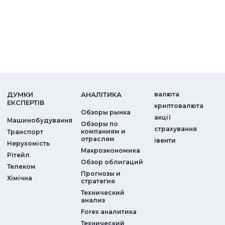
ДУМКИ
АНАЛIТИКА
валюта
ЕКСПЕРТIВ
криптовалюта
Обзоры рынка
акції
Машинобудування
Обзоры по
страхування
компаниям и
Транспорт
отраслям
iвенти
Нерухомість
Макроэкономика
Рітейл
Обзор облигаций
Телеком
Прогнозы и
Хімічна
стратегия
Технический
анализ
Forex аналитика
Технический