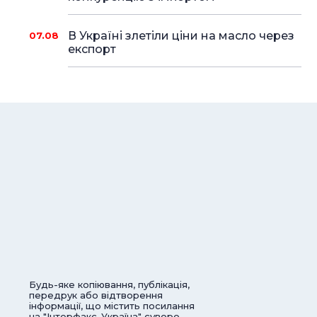
В Україні злетіли ціни на масло через
07.08
експорт
Будь-яке копіювання, публікація,
передрук або відтворення
інформації, що містить посилання
на "Інтерфакс-Україна" суворо