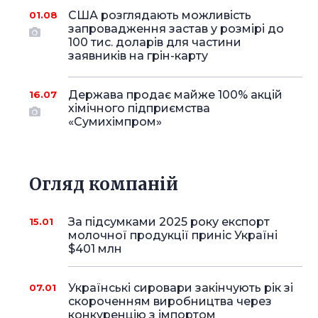
США розглядають можливість
01.08
запровадження застав у розмірі до
100 тис. доларів для частини
заявників на грін-карту
Держава продає майже 100% акцій
16.07
хімічного підприємства
«Сумихімпром»
Огляд компаній
За підсумками 2025 року експорт
15.01
молочної продукції приніс Україні
$401 млн
Українські сировари закінчують рік зі
07.01
скороченням виробництва через
конкуренцію з імпортом