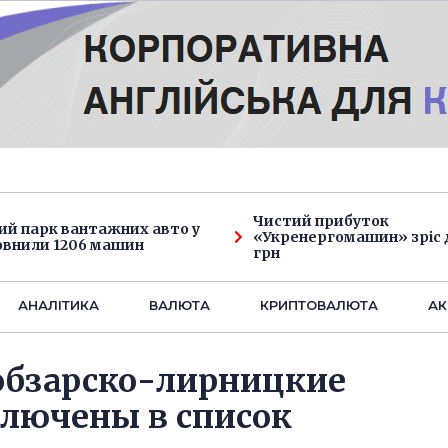
Чистий прибуток
ий парк вантажних авто у
«Укренергомашин» зріс д
овнили 1206 машин
грн
АНАЛIТИКА
ВАЛЮТА
КРИПТОВАЛЮТА
АК
обзарско-лирницкие
ключены в список