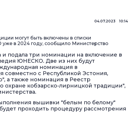
04.07.2023 10:14
иции могут быть включены в списки
 уже в 2024 году, сообщило Министерство
а и подала три номинации на включение в
ледия ЮНЕСКО. Две из них будут
еждународная номинация в
я совместно с Республикой Эстония,
о", а также номинация в Реестр
о охране кобзарско-лирницкой традиции",
инистерства.
выполнения вышивки "белым по белому"
 будет проходить процедуру рассмотрения