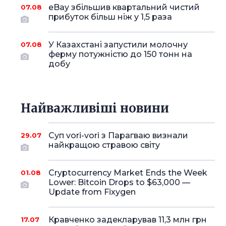
eBay збільшив квартальний чистий
07.08
прибуток більш ніж у 1,5 раза
У Казахстані запустили молочну
07.08
ферму потужністю до 150 тонн на
добу
Найважливіші новини
Суп vori-vori з Парагваю визнали
29.07
найкращою стравою світу
Cryptocurrency Market Ends the Week
01.08
Lower: Bitcoin Drops to $63,000 —
Update from Fixygen
Кравченко задекларував 11,3 млн грн
17.07