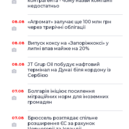
контрагента - чому назви компанії
недостатньо
«Агромат» залучає ще 100 млн грн
08.08
через трирічні облігації
Випуск коксу на «Запоріжкоксі» у
08.08
липні впав майже на 20%
JT Grup Oil побудує нафтовий
08.08
термінал на Дунаї біля кордону із
Сербією
Болгарія ініціює посилення
07.08
міграційних норм для іноземних
громадян
Брюссель розглядає спільне
07.08
розширення ЄС за рахунок
Чорногорії та Ісландії