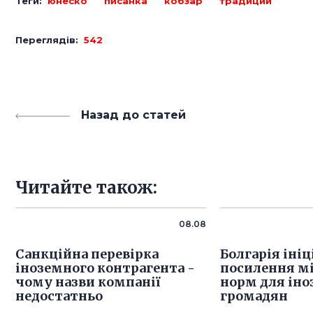
Теги:
юнеско
писанка
кобзар
традиции
Переглядів:
542
Назад до статей
Читайте також:
08.08
Санкційна перевірка
Болгарія іні
іноземного контрагента -
посилення м
чому назви компанії
норм для ін
недостатньо
громадян