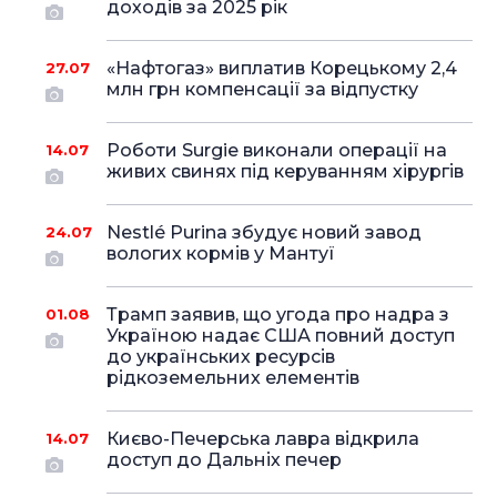
доходів за 2025 рік
«Нафтогаз» виплатив Корецькому 2,4
27.07
млн грн компенсації за відпустку
Роботи Surgie виконали операції на
14.07
живих свинях під керуванням хірургів
Nestlé Purina збудує новий завод
24.07
вологих кормів у Мантуї
Трамп заявив, що угода про надра з
01.08
Україною надає США повний доступ
до українських ресурсів
рідкоземельних елементів
Києво-Печерська лавра відкрила
14.07
доступ до Дальніх печер