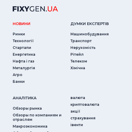
НОВИНИ
ДУМКИ ЕКСПЕРТIВ
Ринки
Машинобудування
Технології
Транспорт
Стартапи
Нерухомість
Енергетика
Рітейл
Нафта і газ
Телеком
Металургія
Хімічна
Агро
Банки
АНАЛIТИКА
валюта
криптовалюта
Обзоры рынка
акції
Обзоры по компаниям и
страхування
отраслям
iвенти
Макроэкономика