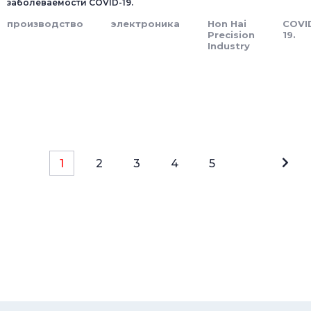
заболеваемости COVID-19.
производство
электроника
Hon Hai
COVI
Precision
19.
Industry
1
2
3
4
5