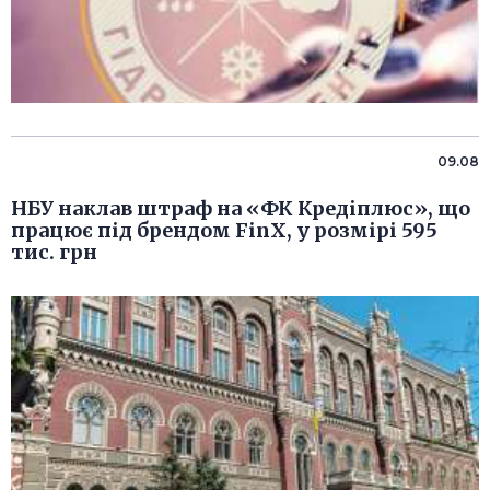
09.08
НБУ наклав штраф на «ФК Кредіплюс», що
працює під брендом FinX, у розмірі 595
тис. грн