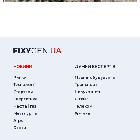
НОВИНИ
ДУМКИ ЕКСПЕРТIВ
Ринки
Машинобудування
Технології
Транспорт
Стартапи
Нерухомість
Енергетика
Рітейл
Нафта і газ
Телеком
Металургія
Хімічна
Агро
Банки