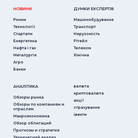
НОВИНИ
ДУМКИ ЕКСПЕРТIВ
Ринки
Машинобудування
Технології
Транспорт
Стартапи
Нерухомість
Енергетика
Рітейл
Нафта і газ
Телеком
Металургія
Хімічна
Агро
Банки
АНАЛIТИКА
валюта
криптовалюта
Обзоры рынка
акції
Обзоры по компаниям и
страхування
отраслям
iвенти
Макроэкономика
Обзор облигаций
Прогнозы и стратегия
Технический анализ