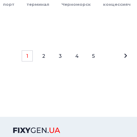
порт
терминал
Черноморск
концессияч
1
2
3
4
5