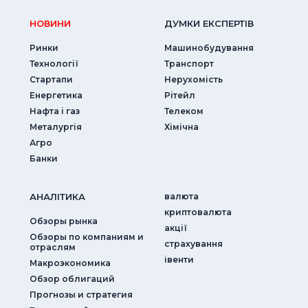
НОВИНИ
ДУМКИ ЕКСПЕРТIВ
Ринки
Машинобудування
Технології
Транспорт
Стартапи
Нерухомість
Енергетика
Рітейл
Нафта і газ
Телеком
Металургія
Хімічна
Агро
Банки
АНАЛIТИКА
валюта
криптовалюта
Обзоры рынка
акції
Обзоры по компаниям и
страхування
отраслям
iвенти
Макроэкономика
Обзор облигаций
Прогнозы и стратегия