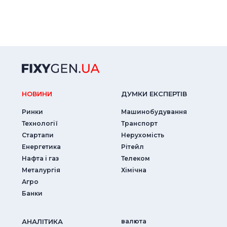
НОВИНИ
ДУМКИ ЕКСПЕРТIВ
Ринки
Машинобудування
Технології
Транспорт
Стартапи
Нерухомість
Енергетика
Рітейл
Нафта і газ
Телеком
Металургія
Хімічна
Агро
Банки
АНАЛIТИКА
валюта