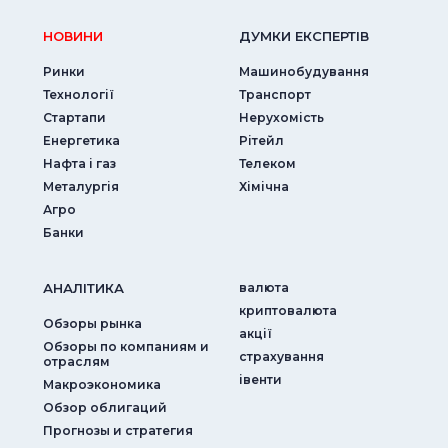
НОВИНИ
ДУМКИ ЕКСПЕРТIВ
Ринки
Машинобудування
Технології
Транспорт
Стартапи
Нерухомість
Енергетика
Рітейл
Нафта і газ
Телеком
Металургія
Хімічна
Агро
Банки
АНАЛIТИКА
валюта
криптовалюта
Обзоры рынка
акції
Обзоры по компаниям и
страхування
отраслям
iвенти
Макроэкономика
Обзор облигаций
Прогнозы и стратегия