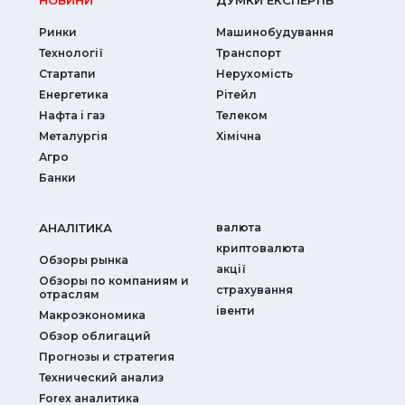
Ринки
Машинобудування
Технології
Транспорт
Стартапи
Нерухомість
Енергетика
Рітейл
Нафта і газ
Телеком
Металургія
Хімічна
Агро
Банки
АНАЛIТИКА
валюта
криптовалюта
Обзоры рынка
акції
Обзоры по компаниям и
страхування
отраслям
iвенти
Макроэкономика
Обзор облигаций
Прогнозы и стратегия
Технический анализ
Forex аналитика