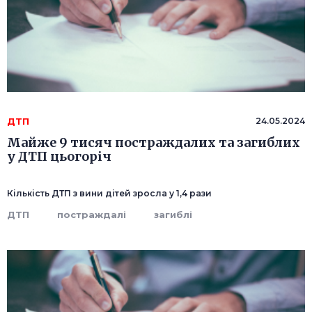
ДТП
24.05.2024
Майже 9 тисяч постраждалих та загиблих
у ДТП цьогоріч
Кількість ДТП з вини дітей зросла у 1,4 рази
ДТП
постраждалі
загиблі