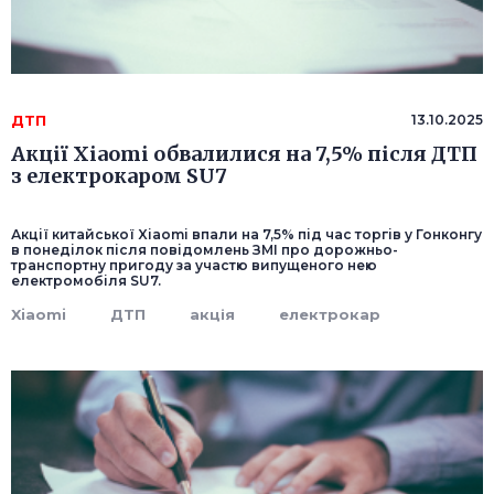
ДТП
13.10.2025
Акції Xiaomi обвалилися на 7,5% після ДТП
з електрокаром SU7
Акції китайської Xiaomi впали на 7,5% під час торгів у Гонконгу
в понеділок після повідомлень ЗМІ про дорожньо-
транспортну пригоду за участю випущеного нею
електромобіля SU7.
Xiaomi
ДТП
акція
електрокар