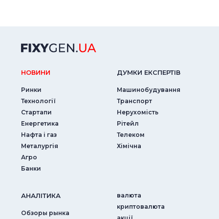
НОВИНИ
ДУМКИ ЕКСПЕРТIВ
Ринки
Машинобудування
Технології
Транспорт
Стартапи
Нерухомість
Енергетика
Рітейл
Нафта і газ
Телеком
Металургія
Хімічна
Агро
Банки
АНАЛIТИКА
валюта
криптовалюта
Обзоры рынка
акції