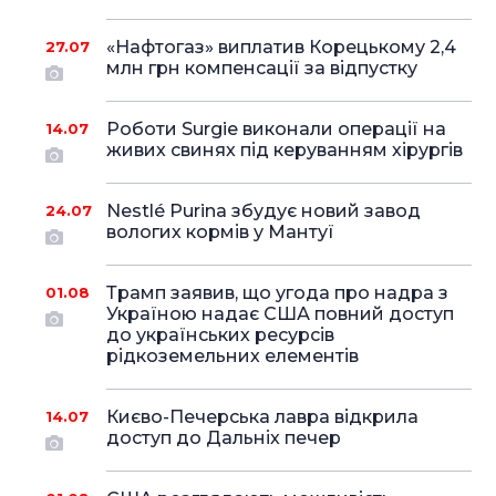
«Нафтогаз» виплатив Корецькому 2,4
27.07
млн грн компенсації за відпустку
Роботи Surgie виконали операції на
14.07
живих свинях під керуванням хірургів
Nestlé Purina збудує новий завод
24.07
вологих кормів у Мантуї
Трамп заявив, що угода про надра з
01.08
Україною надає США повний доступ
до українських ресурсів
рідкоземельних елементів
Києво-Печерська лавра відкрила
14.07
доступ до Дальніх печер