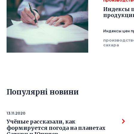
производств
Индексы 
продукции
Индексы цен п
производств
сахара
Популярнi новини
13.11.2020
Учёные рассказали, как
формируется погода на планетах