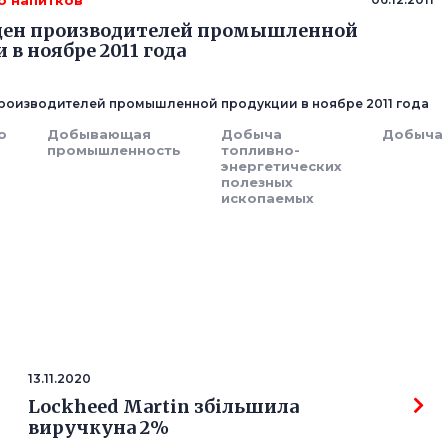
о напитков
цен производителей промышленной
 в ноябре 2011 года
роизводителей промышленной продукции в ноябре 2011 года
о
Добывающая
Добыча
Добыча
промышленность
топливно-
энергетических
полезных
ископаемых
13.11.2020
Lockheed Martin збільшила
виручкуна 2%