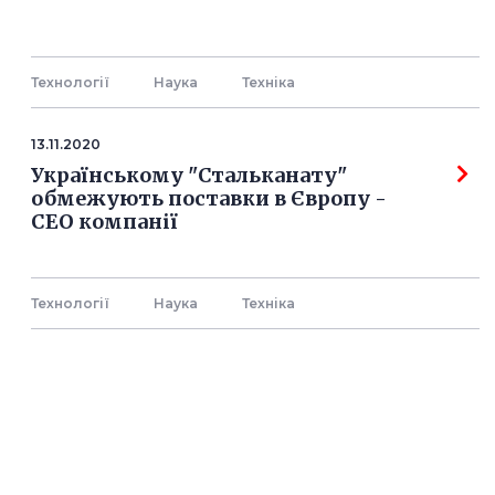
Технології
Наука
Технiка
13.11.2020
Українському "Стальканату"
обмежують поставки в Європу -
СЕО компанії
Технології
Наука
Технiка