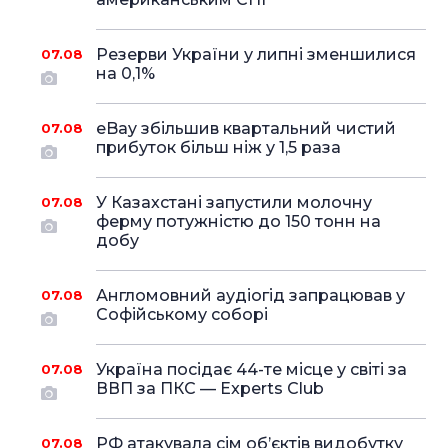
Резерви України у липні зменшилися
07.08
на 0,1%
eBay збільшив квартальний чистий
07.08
прибуток більш ніж у 1,5 раза
У Казахстані запустили молочну
07.08
ферму потужністю до 150 тонн на
добу
Англомовний аудіогід запрацював у
07.08
Софійському соборі
Україна посідає 44-те місце у світі за
07.08
ВВП за ПКС — Experts Club
РФ атакувала сім об’єктів видобутку
07.08