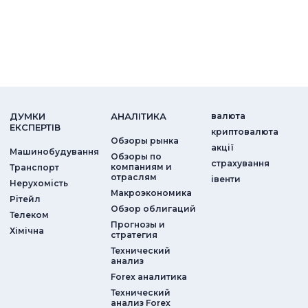
ДУМКИ
АНАЛIТИКА
валюта
ЕКСПЕРТIВ
криптовалюта
Обзоры рынка
акції
Машинобудування
Обзоры по
страхування
компаниям и
Транспорт
отраслям
iвенти
Нерухомість
Макроэкономика
Рітейл
Обзор облигаций
Телеком
Прогнозы и
Хімічна
стратегия
Технический
анализ
Forex аналитика
Технический
анализ Forex