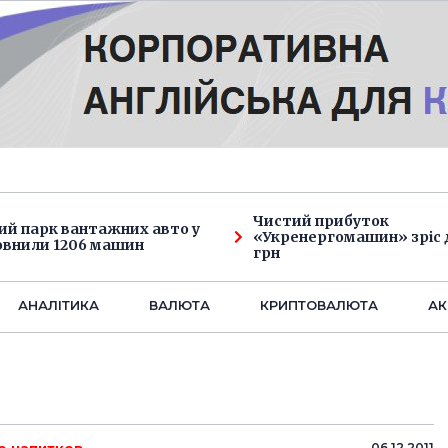
Чистий прибуток
ий парк вантажних авто у
«Укренергомашин» зріс д
овнили 1206 машин
грн
АНАЛIТИКА
ВАЛЮТА
КРИПТОВАЛЮТА
АК
06.12.2011