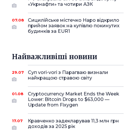
«Укрнафти» та чотири АЗК
Сицилійське містечко Наро відкрило
07.08
прийом заявок на купівлю покинутих
будинків за EUR1
Найважливіші новини
Суп vori-vori з Парагваю визнали
29.07
найкращою стравою світу
Cryptocurrency Market Ends the Week
01.08
Lower: Bitcoin Drops to $63,000 —
Update from Fixygen
Кравченко задекларував 11,3 млн грн
17.07
доходів за 2025 рік