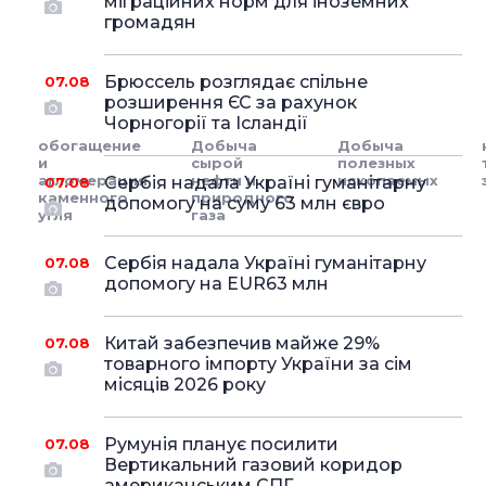
міграційних норм для іноземних
громадян
Брюссель розглядає спільне
07.08
розширення ЄС за рахунок
Чорногорії та Ісландії
обогащение
Добыча
Добыча
и
сырой
полезных
агломерация
нефти и
ископаемых
Сербія надала Україні гуманітарну
07.08
каменного
природного
допомогу на суму 63 млн євро
угля
газа
Сербія надала Україні гуманітарну
07.08
допомогу на EUR63 млн
Китай забезпечив майже 29%
07.08
товарного імпорту України за сім
місяців 2026 року
Румунія планує посилити
07.08
Вертикальний газовий коридор
американським СПГ