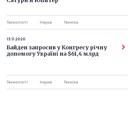
Сатурн и Юпитер
Технології
Наука
Технiка
13.11.2020
Байден запросив у Конгресу річну
допомогу Україні на $61,4 млрд
Технології
Наука
Технiка