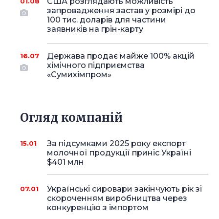
США розглядають можливість
01.08
запровадження застав у розмірі до
100 тис. доларів для частини
заявників на грін-карту
Держава продає майже 100% акцій
16.07
хімічного підприємства
«Сумихімпром»
Огляд компаній
За підсумками 2025 року експорт
15.01
молочної продукції приніс Україні
$401 млн
Українські сировари закінчують рік зі
07.01
скороченням виробництва через
конкуренцію з імпортом