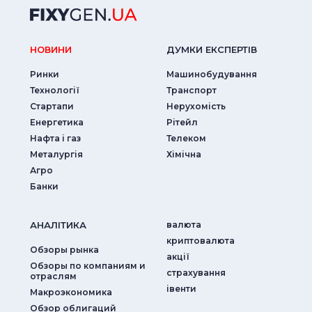
НОВИНИ
ДУМКИ ЕКСПЕРТIВ
Ринки
Машинобудування
Технології
Транспорт
Стартапи
Нерухомість
Енергетика
Рітейл
Нафта і газ
Телеком
Металургія
Хімічна
Агро
Банки
АНАЛIТИКА
валюта
криптовалюта
Обзоры рынка
акції
Обзоры по компаниям и
страхування
отраслям
iвенти
Макроэкономика
Обзор облигаций