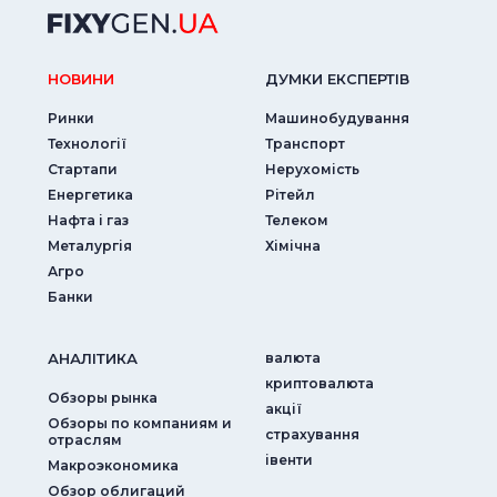
НОВИНИ
ДУМКИ ЕКСПЕРТIВ
Ринки
Машинобудування
Технології
Транспорт
Стартапи
Нерухомість
Енергетика
Рітейл
Нафта і газ
Телеком
Металургія
Хімічна
Агро
Банки
АНАЛIТИКА
валюта
криптовалюта
Обзоры рынка
акції
Обзоры по компаниям и
страхування
отраслям
iвенти
Макроэкономика
Обзор облигаций