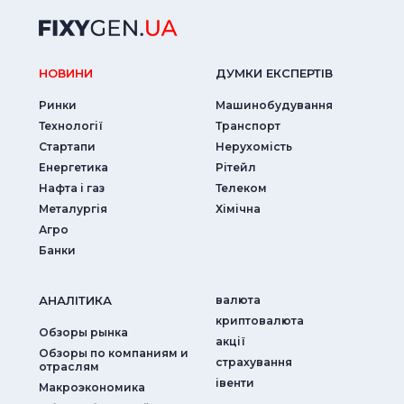
НОВИНИ
ДУМКИ ЕКСПЕРТIВ
Ринки
Машинобудування
Технології
Транспорт
Стартапи
Нерухомість
Енергетика
Рітейл
Нафта і газ
Телеком
Металургія
Хімічна
Агро
Банки
АНАЛIТИКА
валюта
криптовалюта
Обзоры рынка
акції
Обзоры по компаниям и
страхування
отраслям
iвенти
Макроэкономика