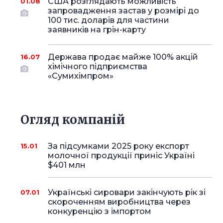
США розглядають можливість
01.08
запровадження застав у розмірі до
100 тис. доларів для частини
заявників на грін-карту
Держава продає майже 100% акцій
16.07
хімічного підприємства
«Сумихімпром»
Огляд компаній
За підсумками 2025 року експорт
15.01
молочної продукції приніс Україні
$401 млн
Українські сировари закінчують рік зі
07.01
скороченням виробництва через
конкуренцію з імпортом