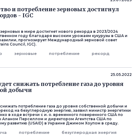
тво и потребление зерновых достигнул
ордов - IGC
зерновых в мире достигнет нового рекорда в 2023/2024
твенном году благодаря высоким урожаям кукурузы в США и
разилии, прогнозирует Международный зерновой совет
rains Council, IGC).
о
зерновые
потребление
рекорд
25.05.2022
удет снижать потребление газа до уровня
ной добычи
 снижать потребление газа до уровня собственной добычи и
реход на безуглеродную энергию, заявил министр энергетики
нко в ходе встречи с и. о. временного поверенного США по
 Аланом Перселлом и директором Агентства США по
у развитию (USAID) в Украине Джимом Хоупом в среду.
ыча
потребление
безуглеродная энергия