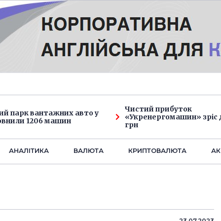
Чистий прибуток
ий парк вантажних авто у
«Укренергомашин» зріс д
овнили 1206 машин
грн
АНАЛIТИКА
ВАЛЮТА
КРИПТОВАЛЮТА
АК
23.07.2023