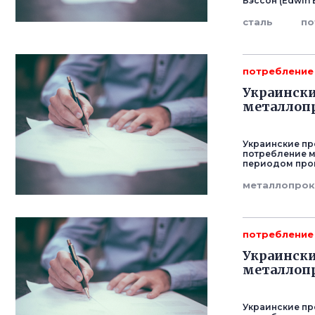
Бэссон (Edwin
сталь
по
потребление
Украински
металлопр
Украинские пр
потребление м
периодом прошл
металлопрок
потребление
Украински
металлопр
Украинские пр