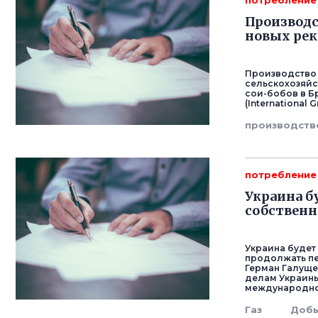
потребление
Производс
новых рек
Производство 
сельскохозяйс
сои-бобов в Б
(International G
производств
потребление
Украина б
собствен
Украина будет
продолжать пе
Герман Галуще
делам Украины
международном
Газ
Доб