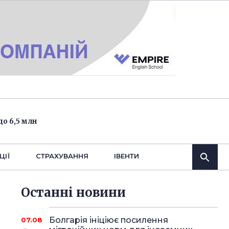
о 6,5 млн
ЦІЇ
СТРАХУВАННЯ
IВЕНТИ
Останнi новини
Болгарія ініціює посилення
07.08