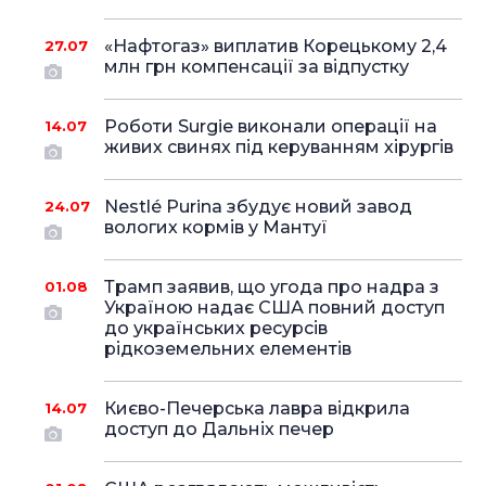
«Нафтогаз» виплатив Корецькому 2,4
27.07
млн грн компенсації за відпустку
Роботи Surgie виконали операції на
14.07
живих свинях під керуванням хірургів
Nestlé Purina збудує новий завод
24.07
вологих кормів у Мантуї
Трамп заявив, що угода про надра з
01.08
Україною надає США повний доступ
до українських ресурсів
рідкоземельних елементів
Києво-Печерська лавра відкрила
14.07
доступ до Дальніх печер