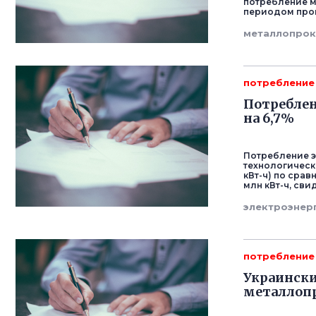
потребление м
периодом прошл
металлопрок
потребление
Потреблен
на 6,7%
Потребление э
технологически
кВт-ч) по срав
млн кВт-ч, св
электроэнер
потребление
Украински
металлопр