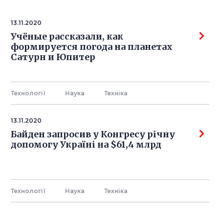
13.11.2020
Учёные рассказали, как
формируется погода на планетах
Сатурн и Юпитер
Технології
Наука
Технiка
13.11.2020
Байден запросив у Конгресу річну
допомогу Україні на $61,4 млрд
Технології
Наука
Технiка