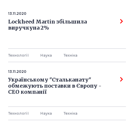
13.11.2020
Lockheed Martin збільшила
виручкуна 2%
Технології
Наука
Технiка
13.11.2020
Українському "Стальканату"
обмежують поставки в Європу -
СЕО компанії
Технології
Наука
Технiка