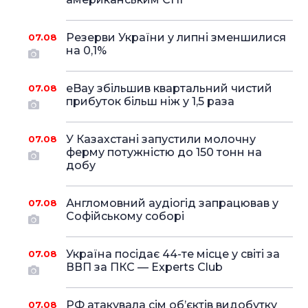
Резерви України у липні зменшилися
07.08
на 0,1%
eBay збільшив квартальний чистий
07.08
прибуток більш ніж у 1,5 раза
У Казахстані запустили молочну
07.08
ферму потужністю до 150 тонн на
добу
Англомовний аудіогід запрацював у
07.08
Софійському соборі
Україна посідає 44-те місце у світі за
07.08
ВВП за ПКС — Experts Club
РФ атакувала сім об’єктів видобутку
07.08