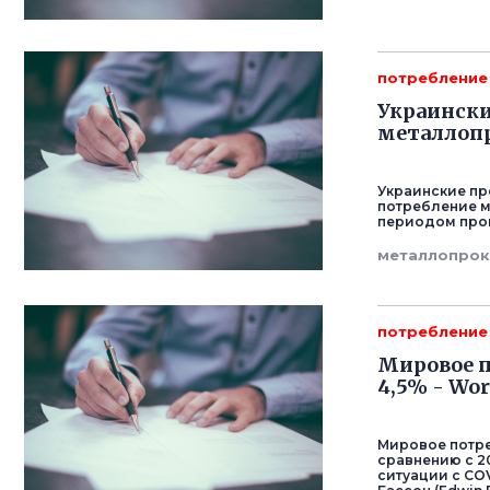
потребление
Украински
металлопр
Украинские пр
потребление м
периодом прош
металлопрок
потребление
Мировое п
4,5% - Wor
Мировое потреб
сравнению с 20
ситуации с CO