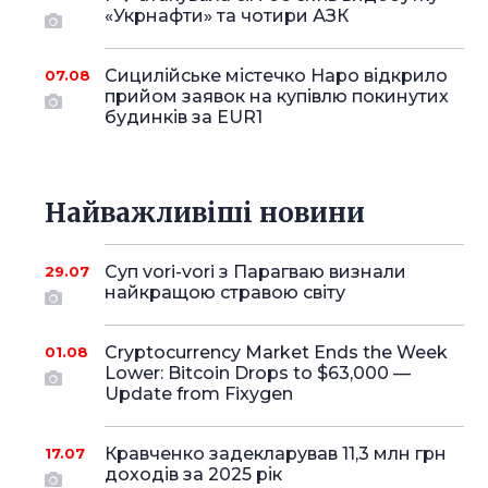
«Укрнафти» та чотири АЗК
Сицилійське містечко Наро відкрило
07.08
прийом заявок на купівлю покинутих
будинків за EUR1
Найважливіші новини
Суп vori-vori з Парагваю визнали
29.07
найкращою стравою світу
Cryptocurrency Market Ends the Week
01.08
Lower: Bitcoin Drops to $63,000 —
Update from Fixygen
Кравченко задекларував 11,3 млн грн
17.07
доходів за 2025 рік