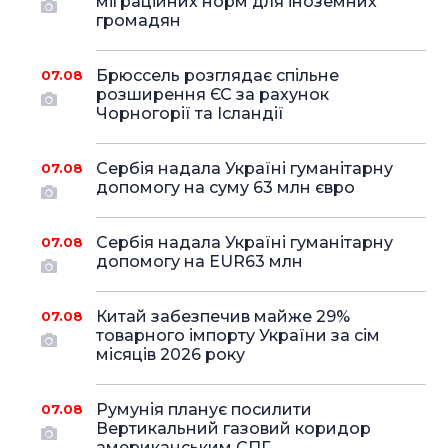
міграційних норм для іноземних
громадян
Брюссель розглядає спільне
07.08
розширення ЄС за рахунок
Чорногорії та Ісландії
Сербія надала Україні гуманітарну
07.08
допомогу на суму 63 млн євро
Сербія надала Україні гуманітарну
07.08
допомогу на EUR63 млн
Китай забезпечив майже 29%
07.08
товарного імпорту України за сім
місяців 2026 року
Румунія планує посилити
07.08
Вертикальний газовий коридор
американським СПГ