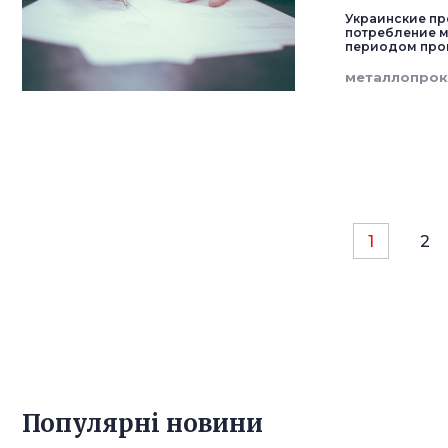
Украинские пр
потребление м
периодом прошл
металлопрок
1
2
Популярнi новини