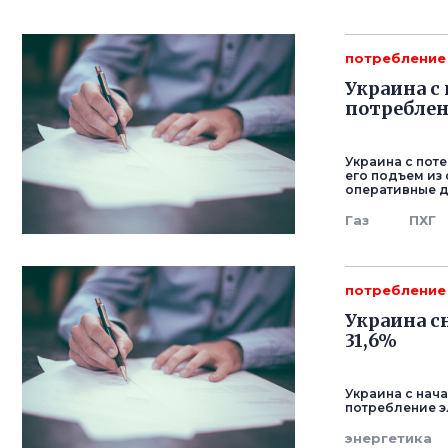
потребление
Украина с
потреблен
Украина с пот
его подъем из
оперативные д
Газ
ПХГ
потребление
Украина с
31,6%
Украина с нач
потребление э
энергетика