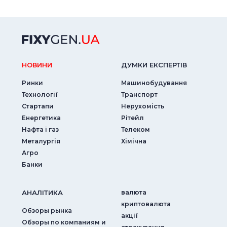
НОВИНИ
ДУМКИ ЕКСПЕРТIВ
Ринки
Машинобудування
Технології
Транспорт
Стартапи
Нерухомість
Енергетика
Рітейл
Нафта і газ
Телеком
Металургія
Хімічна
Агро
Банки
АНАЛIТИКА
валюта
криптовалюта
Обзоры рынка
акції
Обзоры по компаниям и