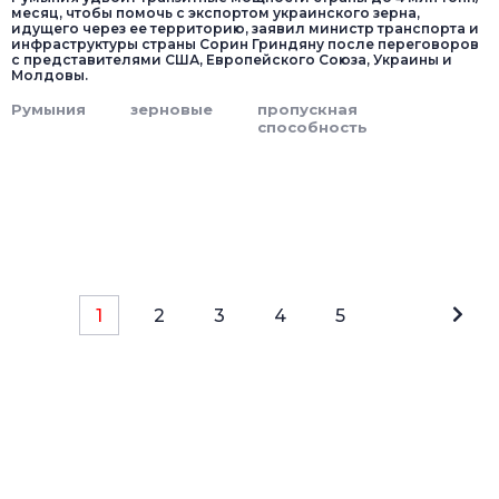
месяц, чтобы помочь с экспортом украинского зерна,
идущего через ее территорию, заявил министр транспорта и
инфраструктуры страны Сорин Гриндяну после переговоров
с представителями США, Европейского Союза, Украины и
Молдовы.
Румыния
зерновые
пропускная
способность
1
2
3
4
5