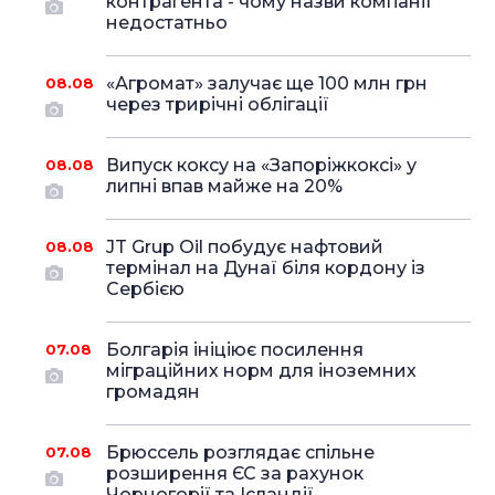
контрагента - чому назви компанії
недостатньо
«Агромат» залучає ще 100 млн грн
08.08
через трирічні облігації
Випуск коксу на «Запоріжкоксі» у
08.08
липні впав майже на 20%
JT Grup Oil побудує нафтовий
08.08
термінал на Дунаї біля кордону із
Сербією
Болгарія ініціює посилення
07.08
міграційних норм для іноземних
громадян
Брюссель розглядає спільне
07.08
розширення ЄС за рахунок
Чорногорії та Ісландії