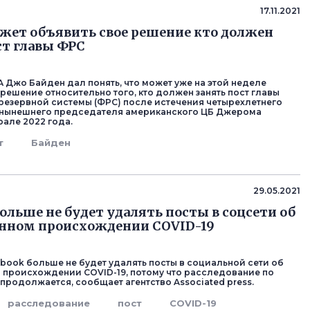
17.11.2021
жет объявить свое решение кто должен
ст главы ФРС
 Джо Байден дал понять, что может уже на этой неделе
 решение относительно того, кто должен занять пост главы
езервной системы (ФРС) после истечения четырехлетнего
 нынешнего председателя американского ЦБ Джерома
рале 2022 года.
т
Байден
29.05.2021
больше не будет удалять посты в соцсети об
енном происхождении COVID-19
book больше не будет удалять посты в социальной сети об
 происхождении COVID-19, потому что расследование по
 продолжается, сообщает агентство Associated press.
расследование
пост
COVID-19