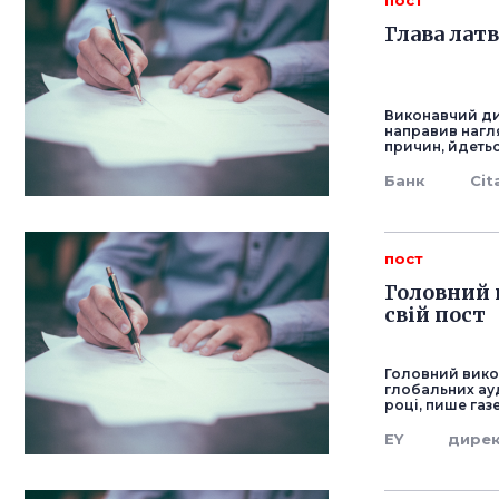
пост
Глава латв
Виконавчий ди
направив нагля
причин, йдетьс
Банк
Cit
пост
Головний 
свій пост
Головний викон
глобальних ауд
році, пише газе
EY
дире