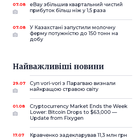
eBay збільшив квартальний чистий
07.08
прибуток більш ніж у 1,5 раза
У Казахстані запустили молочну
07.08
ферму потужністю до 150 тонн на
добу
Найважливіші новини
Суп vori-vori з Парагваю визнали
29.07
найкращою стравою світу
Cryptocurrency Market Ends the Week
01.08
Lower: Bitcoin Drops to $63,000 —
Update from Fixygen
Кравченко задекларував 11,3 млн грн
17.07