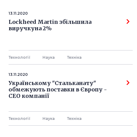
13.11.2020
Lockheed Martin збільшила
виручкуна 2%
Технології
Наука
Технiка
13.11.2020
Українському "Стальканату"
обмежують поставки в Європу -
СЕО компанії
Технології
Наука
Технiка