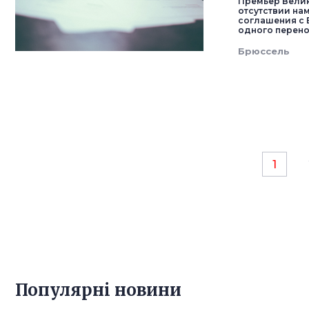
Премьер Велик
отсутствии нам
соглашения с 
одного перенос
Брюссель
1
Популярнi новини