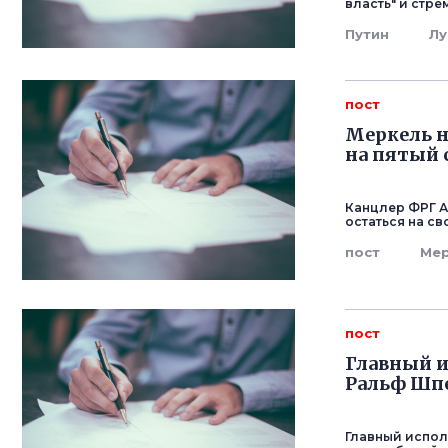
власть" и стре
Путин
Л
пост
Меркель н
на пятый 
Канцлер ФРГ Ан
остаться на св
пост
Ме
пост
Главный и
Ральф Шпе
Главный испол