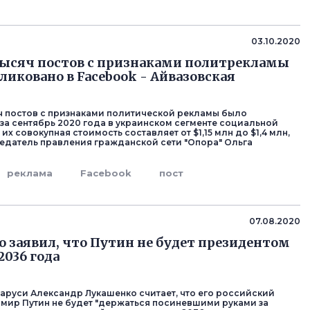
03.10.2020
тысяч постов с признаками политрекламы
ликовано в Facebook - Айвазовская
ч постов с признаками политической рекламы было
за сентябрь 2020 года в украинском сегменте социальной
 их совокупная стоимость составляет от $1,15 млн до $1,4 млн,
едатель правления гражданской сети "Опора" Ольга
реклама
Facebook
пост
07.08.2020
 заявил, что Путин не будет президентом
2036 года
аруси Александр Лукашенко считает, что его российский
мир Путин не будет "держаться посиневшими руками за