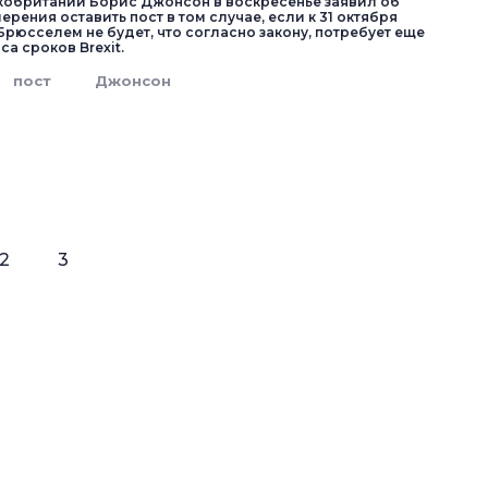
обритании Борис Джонсон в воскресенье заявил об
ерения оставить пост в том случае, если к 31 октября
Брюсселем не будет, что согласно закону, потребует еще
а сроков Brexit.
пост
Джонсон
2
3