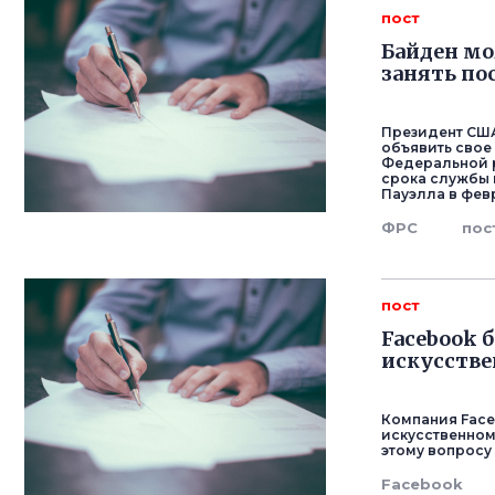
пост
Байден мо
занять по
Президент США
объявить свое
Федеральной р
срока службы
Пауэлла в фев
ФРС
пос
пост
Facebook 
искусств
Компания Face
искусственном
этому вопросу
Facebook