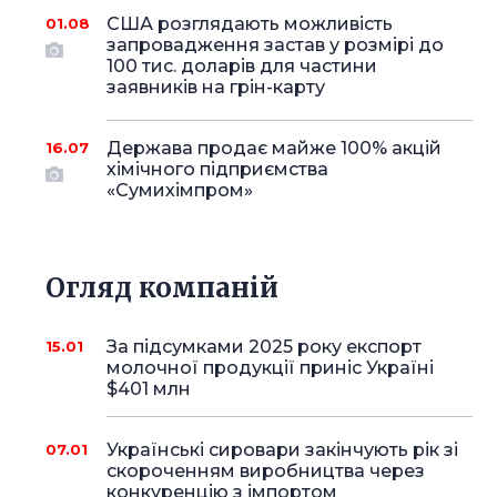
США розглядають можливість
01.08
запровадження застав у розмірі до
100 тис. доларів для частини
заявників на грін-карту
Держава продає майже 100% акцій
16.07
хімічного підприємства
«Сумихімпром»
Огляд компаній
За підсумками 2025 року експорт
15.01
молочної продукції приніс Україні
$401 млн
Українські сировари закінчують рік зі
07.01
скороченням виробництва через
конкуренцію з імпортом