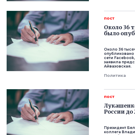
пост
Около 36 
было опуб
Около 36 тыся
опубликовано 
сети Facebook,
заявила предс
Айвазовская.
Политика
пост
Лукашенко
России до 
Президент Бел
коллега Влади