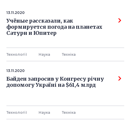
13.11.2020
Учёные рассказали, как
формируется погода на планетах
Сатурн и Юпитер
Технології
Наука
Технiка
13.11.2020
Байден запросив у Конгресу річну
допомогу Україні на $61,4 млрд
Технології
Наука
Технiка