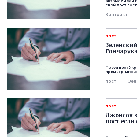
автомобилей п
свой пост посл
Контракт
пост
Зеленский
Гончарука
Президент Укр
премьер-минис
пост
Зел
пост
Джонсон з
пост если