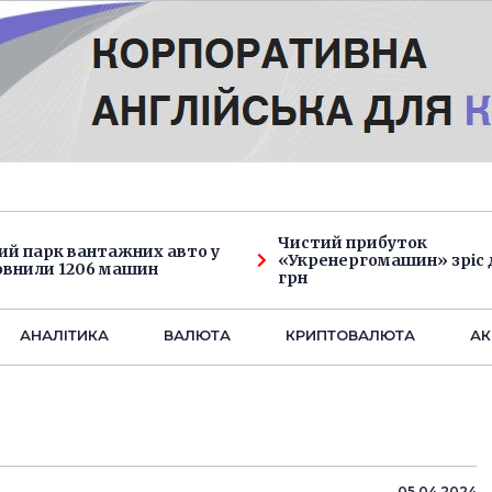
Чистий прибуток
ий парк вантажних авто у
«Укренергомашин» зріс д
овнили 1206 машин
грн
АНАЛIТИКА
ВАЛЮТА
КРИПТОВАЛЮТА
АК
05.04.2024