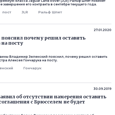
ремиум-класса Jaguar Land Rover (JLR) Ральф Шпет покинет
е завершения его контракта в сентябре текущего года.
пост
JLR
Ральф Шпет
27.01.2020
 пояснил почему решил оставить
 на посту
аины Владимир Зеленский пояснил, почему решил оставить
тра Алексея Гончарука на посту.
енский
Гончарук
30.09.2019
аявил об отсутствии намерения оставить
 соглашения с Брюсселем не будет