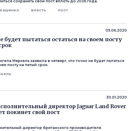
миться сохранить свой пост вплоть до 2036 года.
укашенко
власть
пост
05.06.2020
е будет пытаться остаться на своем посту
срок
гела Меркель заявила в четверг, что точно не будет пытаться
оем посту на пятый срок.
ркель
30.01.2020
сполнительный директор Jaguar Land Rover
т покинет свой пост
нительный директор британского производителя