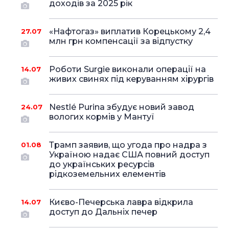
доходів за 2025 рік
«Нафтогаз» виплатив Корецькому 2,4
27.07
млн грн компенсації за відпустку
Роботи Surgie виконали операції на
14.07
живих свинях під керуванням хірургів
Nestlé Purina збудує новий завод
24.07
вологих кормів у Мантуї
Трамп заявив, що угода про надра з
01.08
Україною надає США повний доступ
до українських ресурсів
рідкоземельних елементів
Києво-Печерська лавра відкрила
14.07
доступ до Дальніх печер