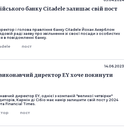
ійського банку Citadele залишає свій пост
ректор і голова правління банку Citadele Йохан Акерблом
довій раді заяву про звільнення зі своєї посади з особистих
я в повідомленні банку.
adele
пост
14.06.2023
виконавчий директор EY хоче покинути
авчий директор EY, однієї з компаній "великої четвірки"
иторів, Кармін ді Сібіо має намір залишити свій пост у 2024
та Financial Times.
ктор
пост