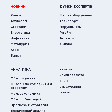
НОВИНИ
ДУМКИ ЕКСПЕРТIВ
Ринки
Машинобудування
Технології
Транспорт
Стартапи
Нерухомість
Енергетика
Рітейл
Нафта і газ
Телеком
Металургія
Хімічна
Агро
Банки
АНАЛIТИКА
валюта
криптовалюта
Обзоры рынка
акції
Обзоры по компаниям и
страхування
отраслям
iвенти
Макроэкономика
Обзор облигаций
Прогнозы и стратегия
Технический анализ