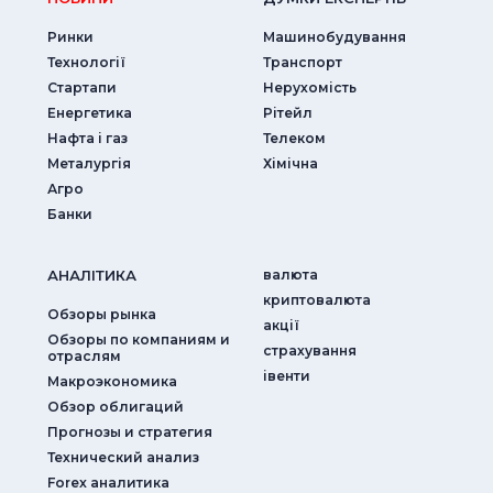
Ринки
Машинобудування
Технології
Транспорт
Стартапи
Нерухомість
Енергетика
Рітейл
Нафта і газ
Телеком
Металургія
Хімічна
Агро
Банки
АНАЛIТИКА
валюта
криптовалюта
Обзоры рынка
акції
Обзоры по компаниям и
страхування
отраслям
iвенти
Макроэкономика
Обзор облигаций
Прогнозы и стратегия
Технический анализ
Forex аналитика